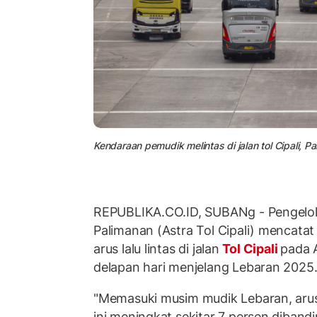
Kendaraan pemudik melintas di jalan tol Cipali, Pa
REPUBLIKA.CO.ID, SUBANg - Pengelola
Palimanan (Astra Tol Cipali) mencatat
arus lalu lintas di jalan
Tol Cipali
pada 
delapan hari menjelang Lebaran 2025
"Memasuki musim mudik Lebaran, arus l
ini meningkat sekitar 7 persen diban