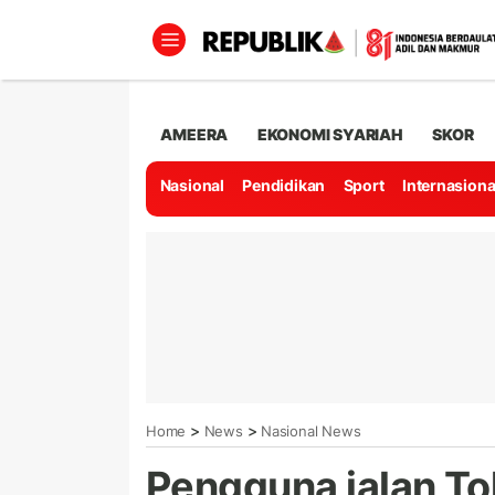
AMEERA
EKONOMI SYARIAH
SKOR
Nasional
Pendidikan
Sport
Internasiona
>
>
Home
News
Nasional News
Pengguna jalan Tol