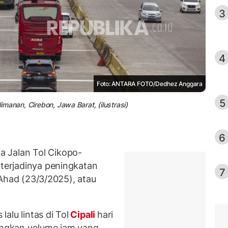
3
4
Foto: ANTARA FOTO/Dedhez Anggara
5
limanan, Cirebon, Jawa Barat, (ilustrasi)
6
 Jalan Tol Cikopo-
 terjadinya peningkatan
7
Ahad (23/3/2025), atau
.
alu lintas di Tol
Cipali
hari
dingkan volume jam yang