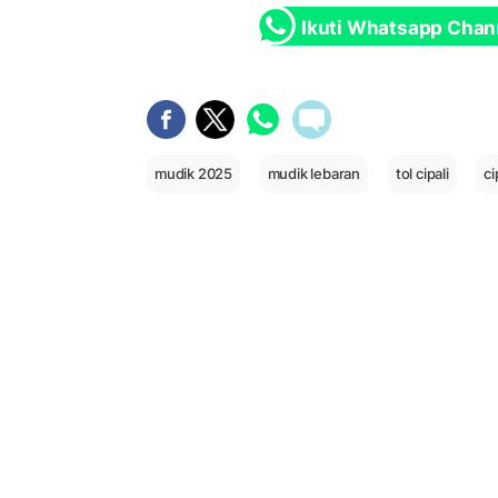
Ikuti Whatsapp Chan
mudik 2025
mudik lebaran
tol cipali
ci