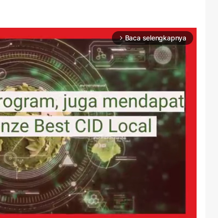
Baca selengkapnya
arrow_forward_ios