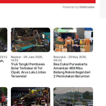
Powered by 
GliaStudios
Mute
 23:13
Rejabar
- 06 June 2026,
Beacukai
- 29 May 2026,
14:53
09:34
ah,
Truk Tangki Pembawa
Bea Cukai Purwakarta
Solar Terbakar di Tol
Amankan 469 Ribu
i
Cipali, Arus Lalu Lintas
Batang Rokok Ilegal dari
Tersendat
2 Penindakan Beruntun