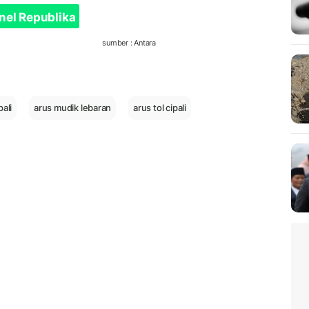
nel Republika
sumber : Antara
pali
arus mudik lebaran
arus tol cipali