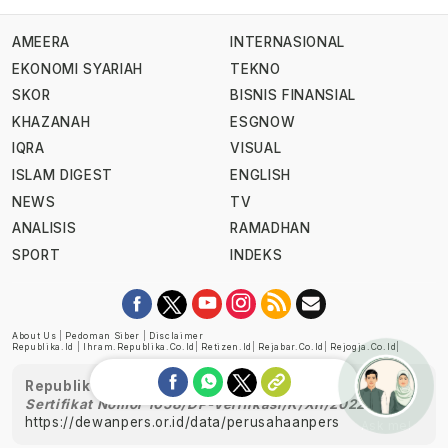
AMEERA
INTERNASIONAL
EKONOMI SYARIAH
TEKNO
SKOR
BISNIS FINANSIAL
KHAZANAH
ESGNOW
IQRA
VISUAL
ISLAM DIGEST
ENGLISH
NEWS
TV
ANALISIS
RAMADHAN
SPORT
INDEKS
About Us
|
Pedoman Siber
|
Disclaimer
Republika.id
|
Ihram.republika.co.id
|
Retizen.id
|
Rejabar.co.id
|
Rejogja.co.id
|
Republika telah diverifikasi oleh Dewan Pers
Sertifikat Nomor 1058/DP-Verifikasi/K/XII/2022
https://dewanpers.or.id/data/perusahaanpers
Ask me!