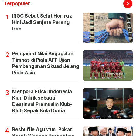
>
Terpopuler
IRGC Sebut Selat Hormuz
1
Kini Jadi Senjata Perang
Iran
Pengamat Nilai Kegagalan
2
Timnas di Piala AFF Ujian
Pembangunan Skuad Jelang
Piala Asia
Menpora Erick: Indonesia
3
Kian Dilirik sebagai
Destinasi Pramusim Klub-
Klub Sepak Bola Dunia
Reshuffle Agustus, Pakar
4
Soroti Wacana Pergantian