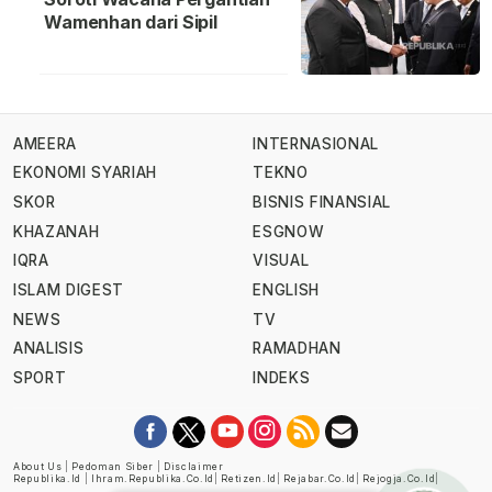
Wamenhan dari Sipil
AMEERA
INTERNASIONAL
EKONOMI SYARIAH
TEKNO
SKOR
BISNIS FINANSIAL
KHAZANAH
ESGNOW
IQRA
VISUAL
ISLAM DIGEST
ENGLISH
NEWS
TV
ANALISIS
RAMADHAN
SPORT
INDEKS
About Us
|
Pedoman Siber
|
Disclaimer
Republika.id
|
Ihram.republika.co.id
|
Retizen.id
|
Rejabar.co.id
|
Rejogja.co.id
|