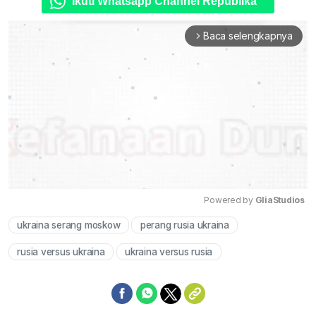
Ikuti Whatsapp Channel Republika
Baca selengkapnya
arrow_forward_ios
Powered by 
GliaStudios
ukraina serang moskow
perang rusia ukraina
Mute
rusia versus ukraina
ukraina versus rusia