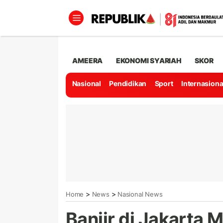
AMEERA
EKONOMI SYARIAH
SKOR
Nasional
Pendidikan
Sport
Internasiona
>
>
Home
News
Nasional News
Banjir di Jakarta 