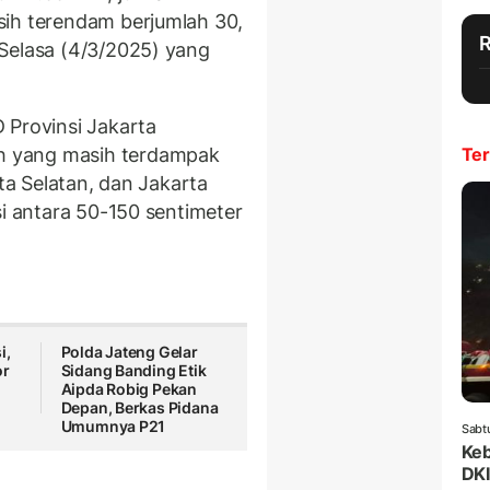
sih terendam berjumlah 30,
Selasa (4/3/2025) yang
 Provinsi Jakarta
 yang masih terdampak
Ter
rta Selatan, dan Jakarta
si antara 50-150 sentimeter
i,
Polda Jateng Gelar
or
Sidang Banding Etik
Aipda Robig Pekan
Depan, Berkas Pidana
Umumnya P21
Sabt
Keb
DKI