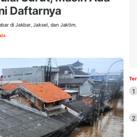
ni Daftarnya
bar di Jakbar, Jaksel, dan Jaktim.
uda
Ter
1
2