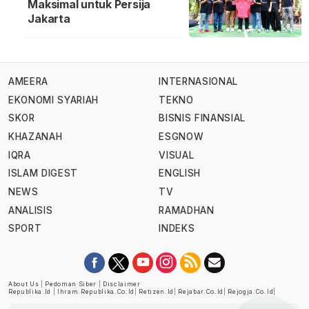
Maksimal untuk Persija
Jakarta
AMEERA
INTERNASIONAL
EKONOMI SYARIAH
TEKNO
SKOR
BISNIS FINANSIAL
KHAZANAH
ESGNOW
IQRA
VISUAL
ISLAM DIGEST
ENGLISH
NEWS
TV
ANALISIS
RAMADHAN
SPORT
INDEKS
About Us
|
Pedoman Siber
|
Disclaimer
Republika.id
|
Ihram.republika.co.id
|
Retizen.id
|
Rejabar.co.id
|
Rejogja.co.id
|