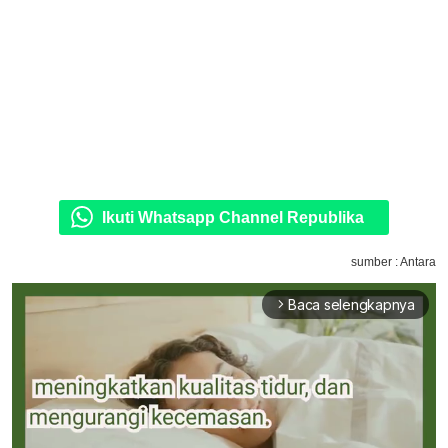
Ikuti Whatsapp Channel Republika
sumber : Antara
Baca selengkapnya
arrow_forward_ios