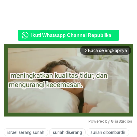
Ikuti Whatsapp Channel Republika
Baca selengkapnya
arrow_forward_ios
Powered by 
GliaStudios
israel serang suriah
suriah diserang
suriah dibombardir
Mute