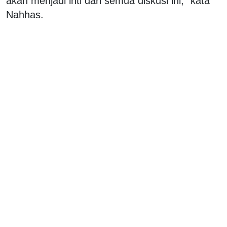
akan menjadi inti dari semua diskusi ini,” kata
Nahhas.