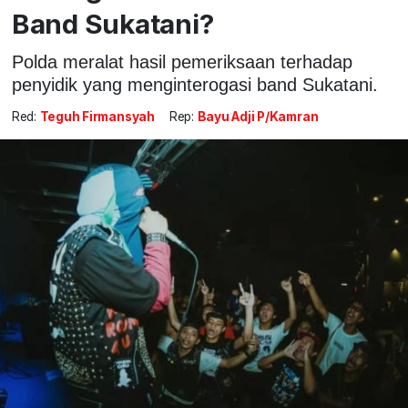
Band Sukatani?
Polda meralat hasil pemeriksaan terhadap
penyidik yang menginterogasi band Sukatani.
Red:
Teguh Firmansyah
Rep:
Bayu Adji P/Kamran