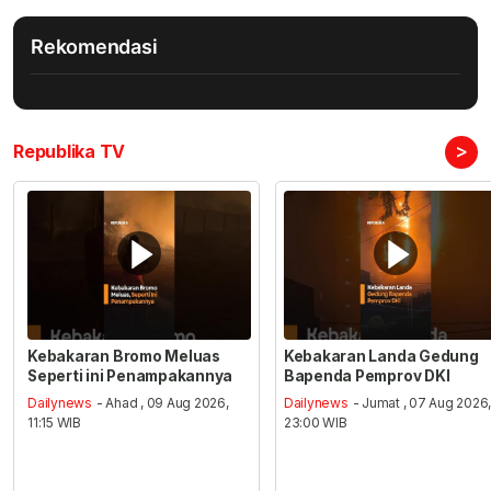
Rekomendasi
>
Republika TV
Kebakaran Bromo Meluas
Kebakaran Landa Gedung
Seperti ini Penampakannya
Bapenda Pemprov DKI
Dailynews
- Ahad , 09 Aug 2026,
Dailynews
- Jumat , 07 Aug 2026
11:15 WIB
23:00 WIB