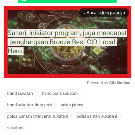
Baca selengkapnya
arrow_forward_ios
Powered by 
GliaStudios
band sukatani
band punk sukatani
Mute
band sukatani duta polri
polda jateng
polda bantah intervensi sukatani
polisi bantah sukatani
sukatani