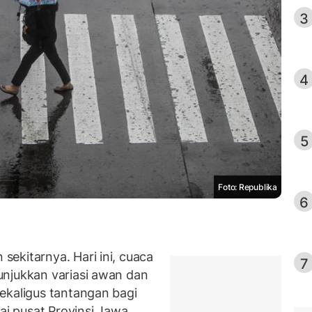
3
4
5
Foto: Republika
6
ekitarnya. Hari ini, cuaca
7
unjukkan variasi awan dan
ekaligus tantangan bagi
gai pusat Provinsi Jawa