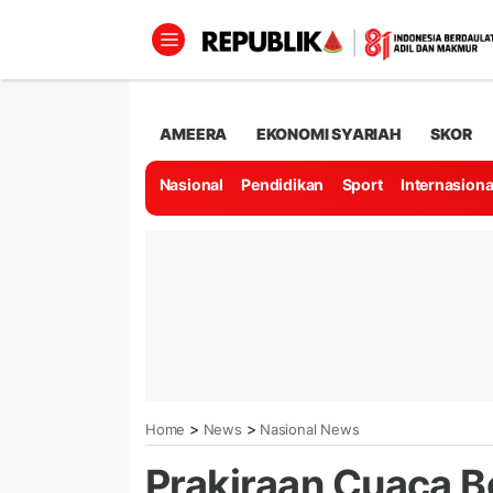
AMEERA
EKONOMI SYARIAH
SKOR
Nasional
Pendidikan
Sport
Internasiona
>
>
Home
News
Nasional News
Prakiraan Cuaca B