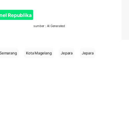
nel Republika
sumber : AI Generated
 Semarang
Kota Magelang
Jepara
Jepara