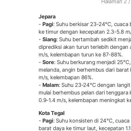
Halaman 2 /
Jepara
-
Pagi
: Suhu berkisar 23-24°C, cuaca 
ke timur dengan kecepatan 2.3-5.8 m
-
Siang
: Suhu bertambah sedikit menj
diprediksi akan turun terlebih dengan 
m/s, kelembapan turun ke 87-88%.
-
Sore
: Suhu berkurang menjadi 25°C,
melanda, angin berhembus dari barat 
m/s, kelembapan 86%.
-
Malam
: Suhu 23-24°C dengan langit
mulai berhembus pelan dari tenggara k
0.9-1.4 m/s, kelembapan meningkat k
Kota Tegal
-
Pagi
: Suhu konsisten di 24°C, cuaca
barat daya ke timur laut, kecepatan 1