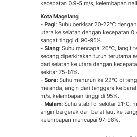
kecepatan 0.9-5 m/s, kelembapan nai
Kota Magelang
-
Pagi
: Suhu berkisar 20-22°C dengan
utara ke selatan dengan kecepatan 0
sangat tinggi di 90-95%.
-
Siang
: Suhu mencapai 26°C, langit 
sedang diperkirakan turun terutama se
dari selatan ke utara dengan kecepat
sekitar 75-81%.
-
Sore
: Suhu menurun ke 22°C di ten
melanda, angin dari tenggara ke bara
m/s, kelembapan tinggi di 95%.
-
Malam
: Suhu stabil di sekitar 21°C
angin bergerak dari barat laut ke teng
kelembapan mencapai 97-98%.