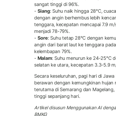
sangat tinggi di 96%.
-
Siang
: Suhu naik hingga 28°C, cua
dengan angin berhembus lebih kencang
tenggara, kecepatan mencapai 7.9 m/
menjadi 78-79%.
-
Sore
: Suhu tetap 28°C dengan kemu
angin dari barat laut ke tenggara pad
kelembapan 79%.
-
Malam
: Suhu menurun ke 24-25°C d
selatan ke utara, kecepatan 3.3-5.9 
Secara keseluruhan, pagi hari di Jawa
berawan dengan kemungkinan hujan rin
terutama di Semarang dan Magelang, 
tinggi sepanjang hari.
Artikel disusun Menggunakan AI deng
BMKG