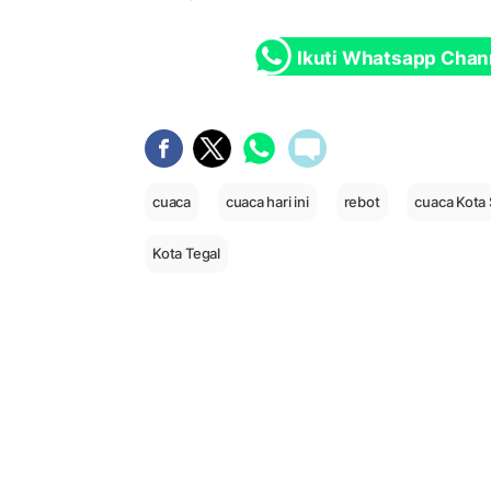
Ikuti Whatsapp Chan
cuaca
cuaca hari ini
rebot
cuaca Kota
Kota Tegal