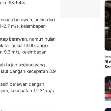
k ke 93-94%.
 cuaca berawan, angin dari
.4-2.7 m/s, kelembapan
tetap berawan, namun hujan
kitar pukul 13.00, angin
an 9.3 m/s, kelembapan
Juma
RI 
gah hujan sedang yang
Ser
t laut dengan kecepatan 3.9
, masih berawan dengan
gara, kecepatan 1.1-3.1 m/s,