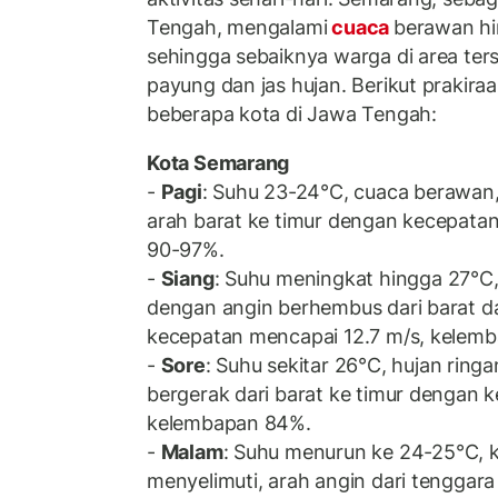
Tengah, mengalami
cuaca
berawan hi
sehingga sebaiknya warga di area te
payung dan jas hujan. Berikut prakira
beberapa kota di Jawa Tengah:
Kota Semarang
-
Pagi
: Suhu 23-24°C, cuaca berawan,
arah barat ke timur dengan kecepatan
90-97%.
-
Siang
: Suhu meningkat hingga 27°C
dengan angin berhembus dari barat d
kecepatan mencapai 12.7 m/s, kelemb
-
Sore
: Suhu sekitar 26°C, hujan ringa
bergerak dari barat ke timur dengan 
kelembapan 84%.
-
Malam
: Suhu menurun ke 24-25°C, 
menyelimuti, arah angin dari tenggara