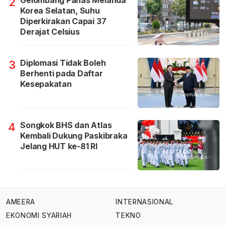
Gelombang Panas Melanda
2
Korea Selatan, Suhu
Diperkirakan Capai 37
Derajat Celsius
Diplomasi Tidak Boleh
3
Berhenti pada Daftar
Kesepakatan
Songkok BHS dan Atlas
4
Kembali Dukung Paskibraka
Jelang HUT ke-81 RI
AMEERA
INTERNASIONAL
EKONOMI SYARIAH
TEKNO