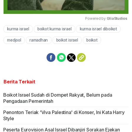
Powered by 
GliaStudios
kurma israel
boikot kurma israel
kurma israel diboikot
Mute
medjool
ramadhan
boikot israel
boikot
Berita Terkait
Boikot Israel Sudah di Dompet Rakyat, Belum pada
Pengadaan Pemerintah
Penonton Teriak 'Viva Palestina' di Konser, Ini Kata Harry
Style
Peserta Eurovision Asal Israel Dibanjiri Sorakan Ejekan