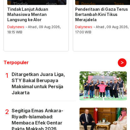
Tindak Lanjut Aduan
Penderitaan di Gaza Terus
Mahasiswa Mentan
Bertambah Kini Tikus
Langsung ke Alor
Merajalela
Dailynews
- Ahad , 09 Aug 2026,
Dailynews
- Ahad , 09 Aug 2026,
18:15 WIB
17:00 WIB
>
Terpopuler
Ditargetkan Juara Liga,
1
STY Bakal Berupaya
Maksimal untuk Persija
Jakarta
Segitiga Emas Ankara-
2
Riyadh-Islamabad:
Membaca Efek Gentar
Pakta Makkah 2026