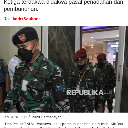
Ketiga terdakwa didakwa pasal penadahan dan
pembunuhan.
Red:
Andri Saubani
ANTARA FOTO/ Fakhri Hermansyah
Tiga Prajurit TNI AL terdakwa kasus pembunuhan bos rental mobil Klk Bah