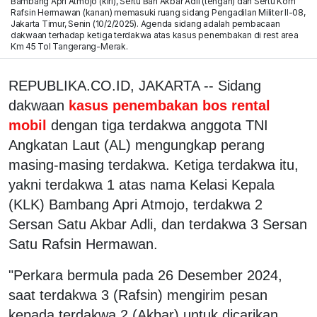
Bambang Apri Atmojo (kiri), Sertu Bah Akbar Adli (tengah) dan Sertu Kom
Rafsin Hermawan (kanan) memasuki ruang sidang Pengadilan Militer II-08,
Jakarta Timur, Senin (10/2/2025). Agenda sidang adalah pembacaan
dakwaan terhadap ketiga terdakwa atas kasus penembakan di rest area
Km 45 Tol Tangerang-Merak.
REPUBLIKA.CO.ID, JAKARTA -- Sidang
dakwaan
kasus penembakan bos rental
mobil
dengan tiga terdakwa anggota TNI
Angkatan Laut (AL) mengungkap perang
masing-masing terdakwa. Ketiga terdakwa itu,
yakni terdakwa 1 atas nama Kelasi Kepala
(KLK) Bambang Apri Atmojo, terdakwa 2
Sersan Satu Akbar Adli, dan terdakwa 3 Sersan
Satu Rafsin Hermawan.
"Perkara bermula pada 26 Desember 2024,
saat terdakwa 3 (Rafsin) mengirim pesan
kepada terdakwa 2 (Akbar) untuk dicarikan