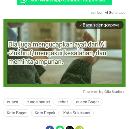
sumber : AI Generated
Baca selengkapnya
arrow_forward_ios
Powered by 
GliaStudios
cuaca
cuaca hari ini
rebot
cuaca Bogor
Mute
Kota Bogor
Kota Depok
Kota Sukabumi