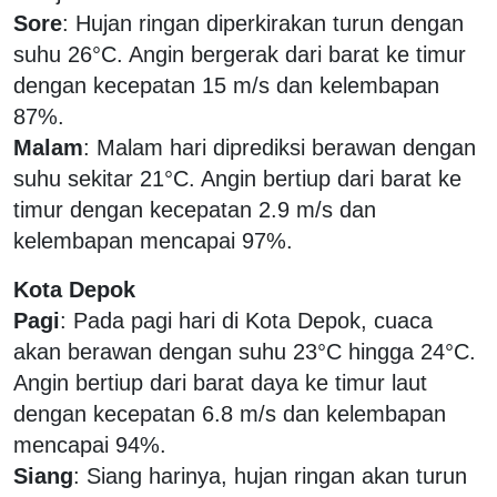
Sore
: Hujan ringan diperkirakan turun dengan
suhu 26°C. Angin bergerak dari barat ke timur
dengan kecepatan 15 m/s dan kelembapan
87%.
Malam
: Malam hari diprediksi berawan dengan
suhu sekitar 21°C. Angin bertiup dari barat ke
timur dengan kecepatan 2.9 m/s dan
kelembapan mencapai 97%.
Kota Depok
Pagi
: Pada pagi hari di Kota Depok, cuaca
akan berawan dengan suhu 23°C hingga 24°C.
Angin bertiup dari barat daya ke timur laut
dengan kecepatan 6.8 m/s dan kelembapan
mencapai 94%.
Siang
: Siang harinya, hujan ringan akan turun