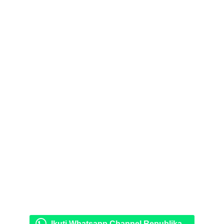
Ikuti Whatsapp Channel Republika