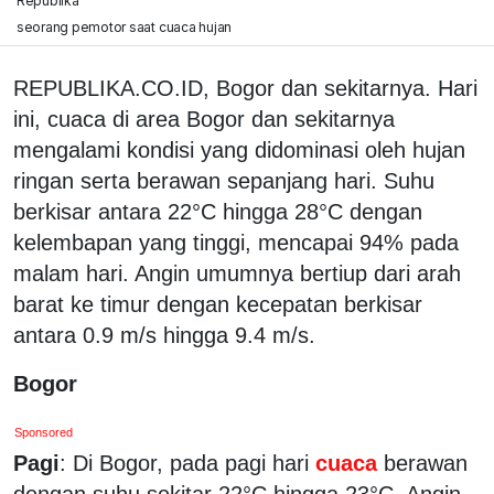
Republika
seorang pemotor saat cuaca hujan
REPUBLIKA.CO.ID, Bogor dan sekitarnya. Hari
ini, cuaca di area Bogor dan sekitarnya
mengalami kondisi yang didominasi oleh hujan
ringan serta berawan sepanjang hari. Suhu
berkisar antara 22°C hingga 28°C dengan
kelembapan yang tinggi, mencapai 94% pada
malam hari. Angin umumnya bertiup dari arah
barat ke timur dengan kecepatan berkisar
antara 0.9 m/s hingga 9.4 m/s.
Bogor
Sponsored
Pagi
: Di Bogor, pada pagi hari
cuaca
berawan
dengan suhu sekitar 22°C hingga 23°C. Angin