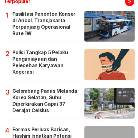
>
Terpopuler
Fasilitasi Penonton Konser
1
di Ancol, Transjakarta
Perpanjang Operasional
Rute 1W
Polisi Tangkap 5 Pelaku
2
Penganiayaan dan
Pelecehan Karyawan
Koperasi
Gelombang Panas Melanda
3
Korea Selatan, Suhu
Diperkirakan Capai 37
Derajat Celsius
Formas Perluas Barisan,
4
Hashim Ingatkan Potensi