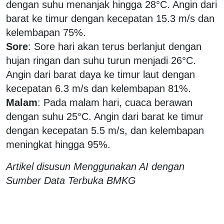
dengan suhu menanjak hingga 28°C. Angin dari
barat ke timur dengan kecepatan 15.3 m/s dan
kelembapan 75%.
Sore
: Sore hari akan terus berlanjut dengan
hujan ringan dan suhu turun menjadi 26°C.
Angin dari barat daya ke timur laut dengan
kecepatan 6.3 m/s dan kelembapan 81%.
Malam
: Pada malam hari, cuaca berawan
dengan suhu 25°C. Angin dari barat ke timur
dengan kecepatan 5.5 m/s, dan kelembapan
meningkat hingga 95%.
Artikel disusun Menggunakan AI dengan
Sumber Data Terbuka BMKG