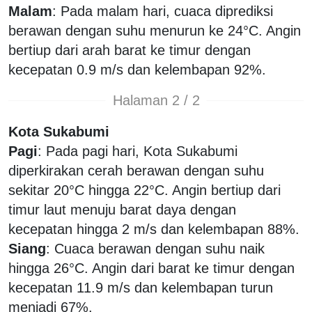
Malam
: Pada malam hari, cuaca diprediksi
berawan dengan suhu menurun ke 24°C. Angin
bertiup dari arah barat ke timur dengan
kecepatan 0.9 m/s dan kelembapan 92%.
Halaman 2 / 2
Kota Sukabumi
Pagi
: Pada pagi hari, Kota Sukabumi
diperkirakan cerah berawan dengan suhu
sekitar 20°C hingga 22°C. Angin bertiup dari
timur laut menuju barat daya dengan
kecepatan hingga 2 m/s dan kelembapan 88%.
Siang
: Cuaca berawan dengan suhu naik
hingga 26°C. Angin dari barat ke timur dengan
kecepatan 11.9 m/s dan kelembapan turun
menjadi 67%.