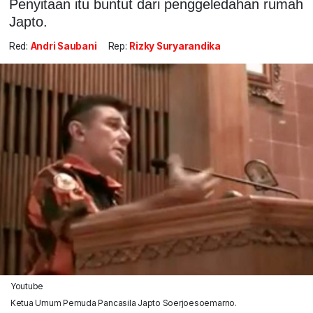
Penyitaan itu buntut dari penggeledahan rumah
Japto.
Red:
Andri Saubani
Rep:
Rizky Suryarandika
Youtube
Ketua Umum Pemuda Pancasila Japto Soerjoesoemarno.