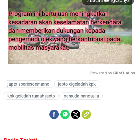
Baca selengkapnya
arrow_forward_ios
Powered by 
GliaStudios
japto soerjosoemarno
japto digeledah kpk
Mute
kpk geledah rumah japto
pemuda pancasila
Berita Terkait