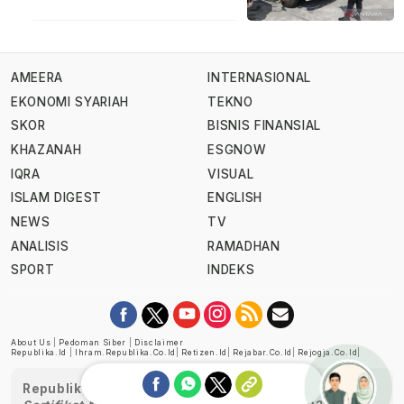
AMEERA
INTERNASIONAL
EKONOMI SYARIAH
TEKNO
SKOR
BISNIS FINANSIAL
KHAZANAH
ESGNOW
IQRA
VISUAL
ISLAM DIGEST
ENGLISH
NEWS
TV
ANALISIS
RAMADHAN
SPORT
INDEKS
About Us
|
Pedoman Siber
|
Disclaimer
Republika.id
|
Ihram.republika.co.id
|
Retizen.id
|
Rejabar.co.id
|
Rejogja.co.id
|
Republika telah diverifikasi oleh Dewan Pers