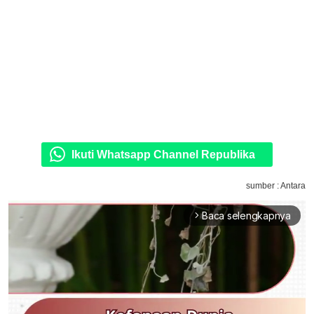
Ikuti Whatsapp Channel Republika
sumber : Antara
Baca selengkapnya
arrow_forward_ios