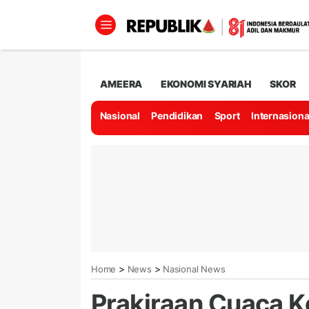
AMEERA
EKONOMI SYARIAH
SKOR
Nasional
Pendidikan
Sport
Internasiona
>
>
Home
News
Nasional News
Prakiraan Cuaca K