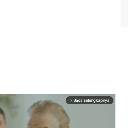
Baca selengkapnya
arrow_forward_ios