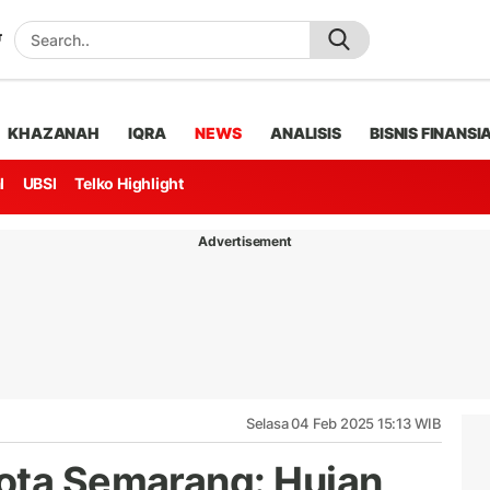
KHAZANAH
IQRA
NEWS
ANALISIS
BISNIS FINANSI
l
UBSI
Telko Highlight
Advertisement
Selasa 04 Feb 2025 15:13 WIB
ota Semarang: Hujan