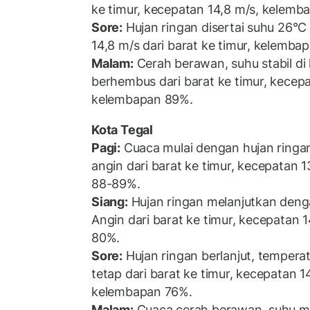
ke timur, kecepatan 14,8 m/s, kelemb
Sore:
Hujan ringan disertai suhu 26°
14,8 m/s dari barat ke timur, kelemb
Malam:
Cerah berawan, suhu stabil di
berhembus dari barat ke timur, kecep
kelembapan 89%.
Kota Tegal
Pagi:
Cuaca mulai dengan hujan ringan
angin dari barat ke timur, kecepatan 
88-89%.
Siang:
Hujan ringan melanjutkan deng
Angin dari barat ke timur, kecepatan
80%.
Sore:
Hujan ringan berlanjut, tempera
tetap dari barat ke timur, kecepatan 
kelembapan 76%.
Malam:
Cuaca cerah berawan, suhu me