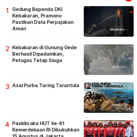
Gedung Bapenda DKI
1
Kebakaran, Pramono
Pastikan Data Perpajakan
Aman
Kebakaran di Gunung Gede
2
Berhasil Dipadamkan,
Petugas Tetap Siaga
Asal Purba Taring Tarantula
3
Paskibraka HUT ke-81
4
Kemerdekaan RI Dikukuhkan
15 Agustus di Jakarta