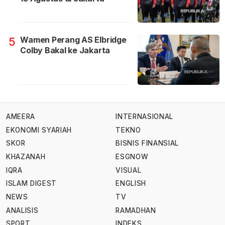
Wamen Perang AS Elbridge
5
Colby Bakal ke Jakarta
AMEERA
INTERNASIONAL
EKONOMI SYARIAH
TEKNO
SKOR
BISNIS FINANSIAL
KHAZANAH
ESGNOW
IQRA
VISUAL
ISLAM DIGEST
ENGLISH
NEWS
TV
ANALISIS
RAMADHAN
SPORT
INDEKS