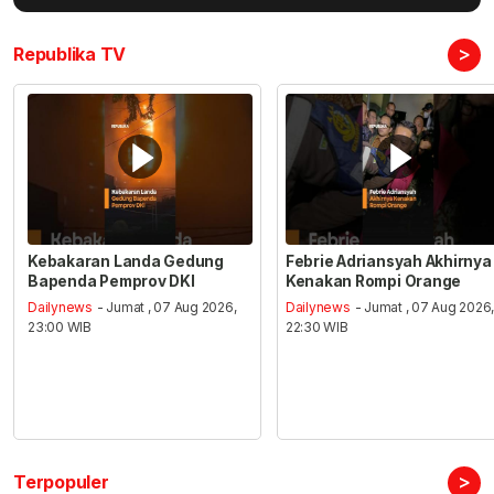
>
Republika TV
Kebakaran Landa Gedung
Febrie Adriansyah Akhirnya
Bapenda Pemprov DKI
Kenakan Rompi Orange
Dailynews
- Jumat , 07 Aug 2026,
Dailynews
- Jumat , 07 Aug 2026
23:00 WIB
22:30 WIB
>
Terpopuler