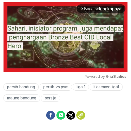
Baca selengkapnya
arrow_forward_ios
Powered by 
GliaStudios
persib bandung
persib vs psm
liga 1
klasemen liga1
Mute
maung bandung
persija