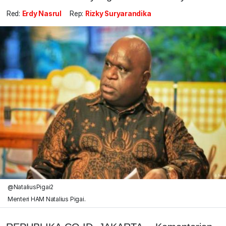
Red:
Erdy Nasrul
Rep:
Rizky Suryarandika
@NataliusPigai2
Menteri HAM Natalius Pigai.