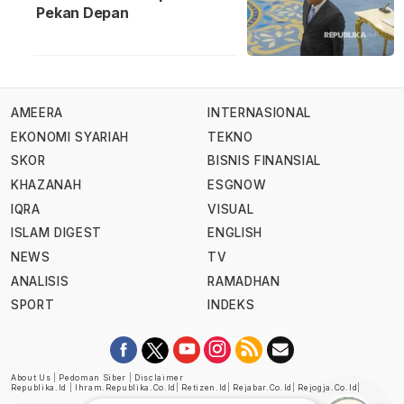
Pekan Depan
AMEERA
INTERNASIONAL
EKONOMI SYARIAH
TEKNO
SKOR
BISNIS FINANSIAL
KHAZANAH
ESGNOW
IQRA
VISUAL
ISLAM DIGEST
ENGLISH
NEWS
TV
ANALISIS
RAMADHAN
SPORT
INDEKS
About Us
|
Pedoman Siber
|
Disclaimer
Republika.id
|
Ihram.republika.co.id
|
Retizen.id
|
Rejabar.co.id
|
Rejogja.co.id
|