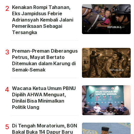
Kenakan Rompi Tahanan,
2
Eks Jampidsus Febrie
Adriansyah Kembali Jalani
Pemeriksaan Sebagai
Tersangka
Preman-Preman Diberangus
3
Petrus, Mayat Bertato
Ditemukan dalam Karung di
Semak-Semak
Wacana Ketua Umum PBNU
4
Dipilih AHWA Menguat,
Dinilai Bisa Minimalkan
Politik Uang
Di Tengah Moratorium, BGN
5
Bakal Buka 114 Dapur Baru