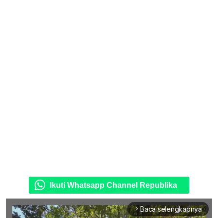
Ikuti Whatsapp Channel Republika
Baca selengkapnya
arrow_forward_ios