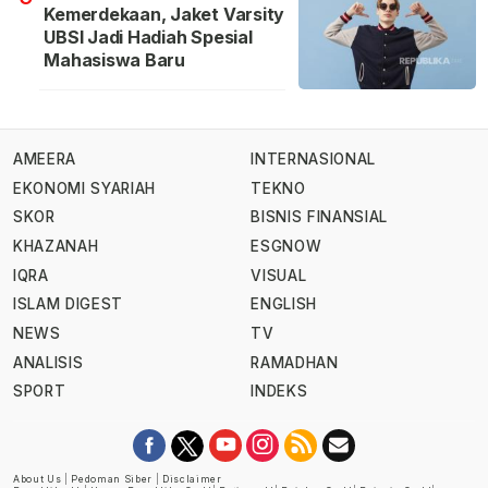
Kemerdekaan, Jaket Varsity
UBSI Jadi Hadiah Spesial
Mahasiswa Baru
AMEERA
INTERNASIONAL
EKONOMI SYARIAH
TEKNO
SKOR
BISNIS FINANSIAL
KHAZANAH
ESGNOW
IQRA
VISUAL
ISLAM DIGEST
ENGLISH
NEWS
TV
ANALISIS
RAMADHAN
SPORT
INDEKS
About Us
|
Pedoman Siber
|
Disclaimer