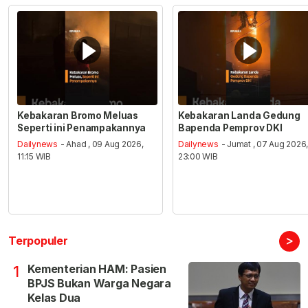
Kebakaran Bromo Meluas
Kebakaran Landa Gedung
Seperti ini Penampakannya
Bapenda Pemprov DKI
Dailynews
- Ahad , 09 Aug 2026,
Dailynews
- Jumat , 07 Aug 2026
11:15 WIB
23:00 WIB
>
Terpopuler
Kementerian HAM: Pasien
1
BPJS Bukan Warga Negara
Kelas Dua