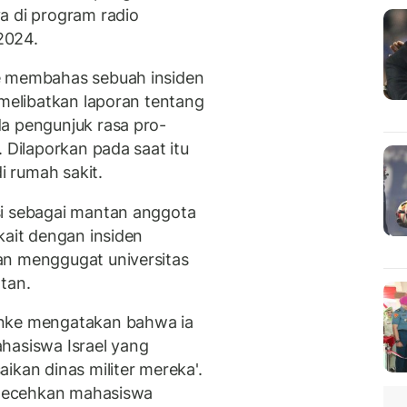
a di program radio
2024.
e membahas sebuah insiden
 melibatkan laporan tentang
a pengunjuk rasa pro-
 Dilaporkan pada saat itu
 rumah sakit.
si sebagai mantan anggota
kait dengan insiden
an menggugat universitas
tan.
anke mengatakan bahwa ia
hasiswa Israel yang
ikan dinas militer mereka'.
melecehkan mahasiswa