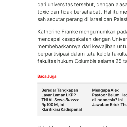
dari universitas tersebut, dengan alas
toxic dan tidak bersahabat'. Hal itu
sah seputar perang di Israel dan Palest
Katherine Franke mengumumkan pada
mencapai kesepakatan dengan Univer
membebaskannya dari kewajiban untu
berpartisipasi dalam tata kelola fakult
fakultas hukum Columbia selama 25 t
Baca Juga
Beredar Tangkapan
Mengapa Alex
Layar Laman LKPP
Pastoor Belum Had
TNI AL Sewa
Buzzer
di Indonesia? Ini
Rp100 M, Ini
Jawaban Erick Tho
Klarifikasi Kadispenal