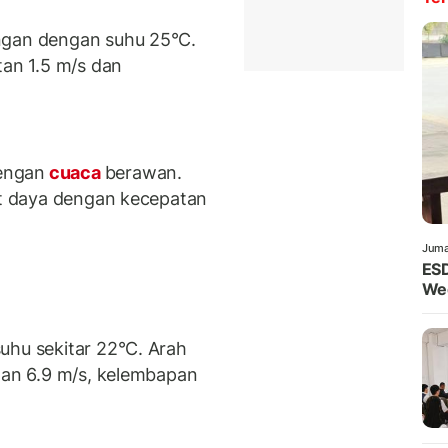
ngan dengan suhu 25°C.
tan 1.5 m/s dan
engan
cuaca
berawan.
rat daya dengan kecepatan
Juma
ESD
Wed
uhu sekitar 22°C. Arah
atan 6.9 m/s, kelembapan