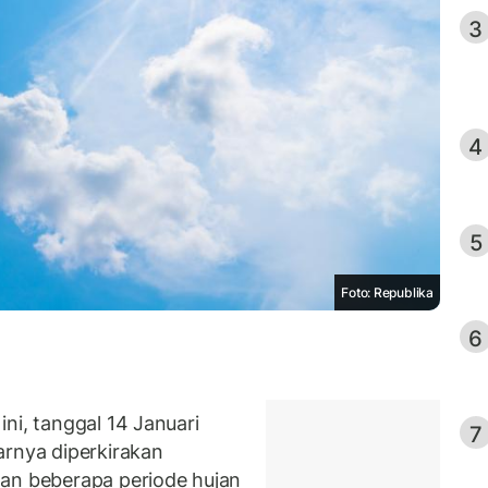
3
4
5
Foto: Republika
6
ni, tanggal 14 Januari
7
arnya diperkirakan
gan beberapa periode hujan