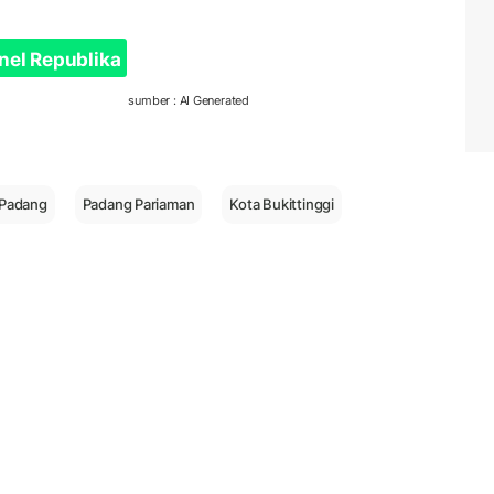
nel Republika
sumber : AI Generated
 Padang
Padang Pariaman
Kota Bukittinggi