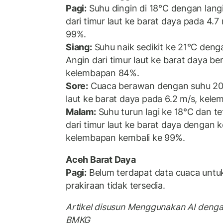
Pagi:
Suhu dingin di 18°C dengan lang
dari timur laut ke barat daya pada 4
99%.
Siang:
Suhu naik sedikit ke 21°C deng
Angin dari timur laut ke barat daya b
kelembapan 84%.
Sore:
Cuaca berawan dengan suhu 20°C
laut ke barat daya pada 6.2 m/s, kele
Malam:
Suhu turun lagi ke 18°C dan t
dari timur laut ke barat daya dengan 
kelembapan kembali ke 99%.
Aceh Barat Daya
Pagi:
Belum terdapat data cuaca untuk
prakiraan tidak tersedia.
Artikel disusun Menggunakan AI deng
BMKG