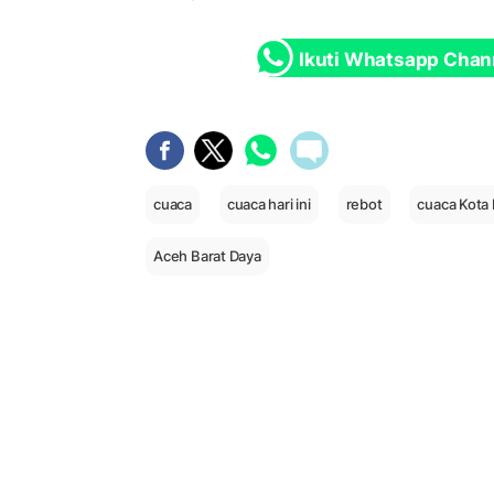
Ikuti Whatsapp Chan
cuaca
cuaca hari ini
rebot
cuaca Kota
Aceh Barat Daya