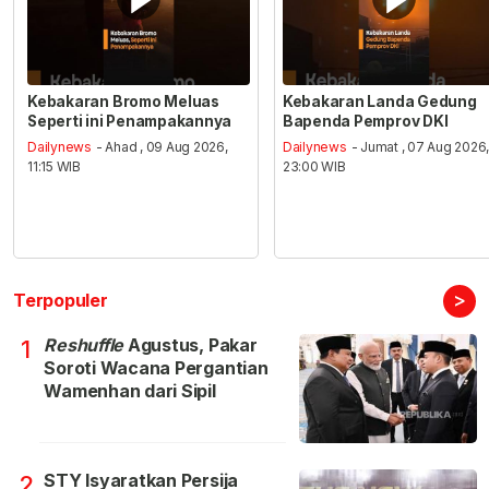
Kebakaran Bromo Meluas
Kebakaran Landa Gedung
Seperti ini Penampakannya
Bapenda Pemprov DKI
Dailynews
- Ahad , 09 Aug 2026,
Dailynews
- Jumat , 07 Aug 2026
11:15 WIB
23:00 WIB
>
Terpopuler
Reshuffle
Agustus, Pakar
1
Soroti Wacana Pergantian
Wamenhan dari Sipil
STY Isyaratkan Persija
2