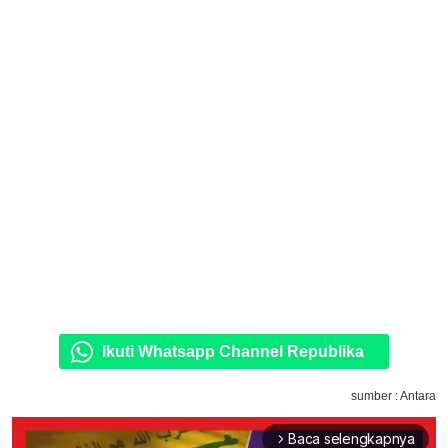
Ikuti Whatsapp Channel Republika
sumber : Antara
Baca selengkapnya
arrow_forward_ios