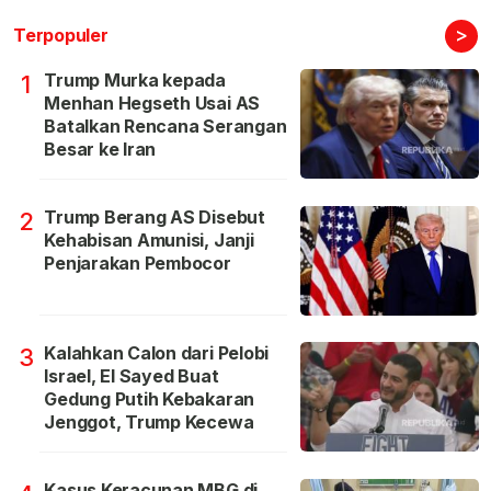
>
Terpopuler
Trump Murka kepada
1
Menhan Hegseth Usai AS
Batalkan Rencana Serangan
Besar ke Iran
Trump Berang AS Disebut
2
Kehabisan Amunisi, Janji
Penjarakan Pembocor
Kalahkan Calon dari Pelobi
3
Israel, El Sayed Buat
Gedung Putih Kebakaran
Jenggot, Trump Kecewa
Kasus Keracunan MBG di