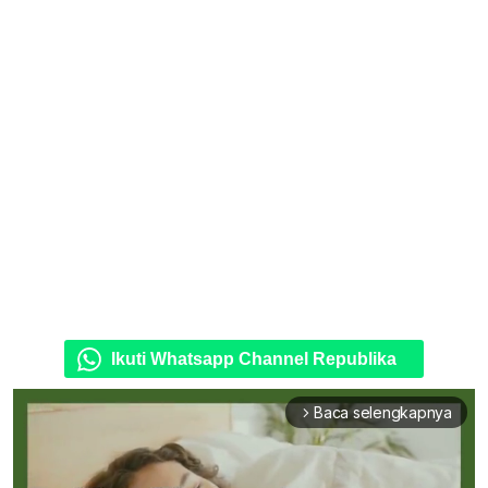
Ikuti Whatsapp Channel Republika
Baca selengkapnya
arrow_forward_ios