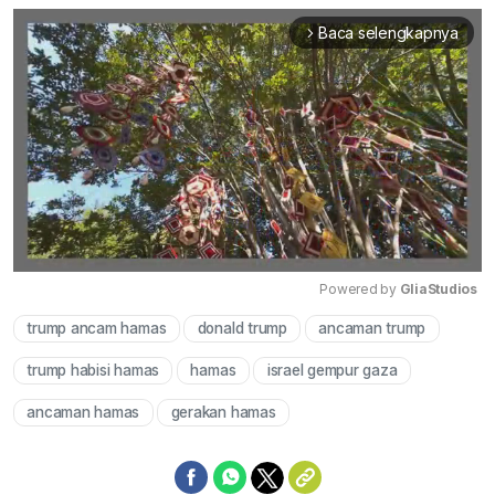
Baca selengkapnya
arrow_forward_ios
Powered by 
GliaStudios
trump ancam hamas
donald trump
ancaman trump
Mute
trump habisi hamas
hamas
israel gempur gaza
ancaman hamas
gerakan hamas