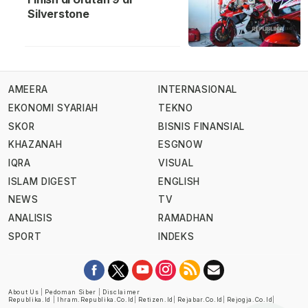
Silverstone
AMEERA
INTERNASIONAL
EKONOMI SYARIAH
TEKNO
SKOR
BISNIS FINANSIAL
KHAZANAH
ESGNOW
IQRA
VISUAL
ISLAM DIGEST
ENGLISH
NEWS
TV
ANALISIS
RAMADHAN
SPORT
INDEKS
About Us
|
Pedoman Siber
|
Disclaimer
Republika.id
|
Ihram.republika.co.id
|
Retizen.id
|
Rejabar.co.id
|
Rejogja.co.id
|