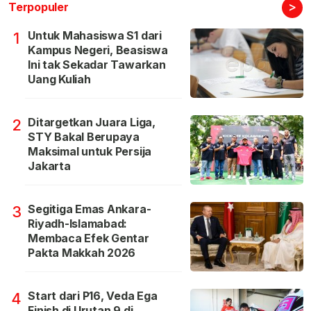
>
Terpopuler
Untuk Mahasiswa S1 dari
1
Kampus Negeri, Beasiswa
Ini tak Sekadar Tawarkan
Uang Kuliah
Ditargetkan Juara Liga,
2
STY Bakal Berupaya
Maksimal untuk Persija
Jakarta
Segitiga Emas Ankara-
3
Riyadh-Islamabad:
Membaca Efek Gentar
Pakta Makkah 2026
Start dari P16, Veda Ega
4
Finish di Urutan 9 di