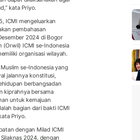
,” kata Priyo.
25, ICMI mengeluarkan
pakan pembahasan
 Desember 2024 di Bogor
h (Orwil) ICMI se-Indonesia
miliki organisasi wilayah.
 Muslim se-Indonesia yang
 jalannya konstitusi,
kehidupan berbangsadan
n kiprahnya bersama
an untuk kemajuan
alah bagian dari bakti ICMI
ata Priyo.
patan dengan Milad ICMI
 Silaknas 2024, dengan