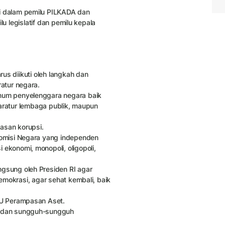
i dalam pemilu PILKADA dan
lu legislatif dan pemilu kepala
us diikuti oleh langkah dan
atur negara.
num penyelenggara negara baik
paratur lembaga publik, maupun
asan korupsi.
Komisi Negara yang independen
ekonomi, monopoli, oligopoli,
gsung oleh Presiden RI agar
emokrasi, agar sehat kembali, baik
UU Perampasan Aset.
M dan sungguh-sungguh