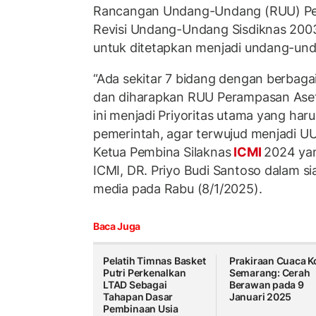
Rancangan Undang-Undang (RUU) Pe
Revisi Undang-Undang Sisdiknas 2003
untuk ditetapkan menjadi undang-und
“Ada sekitar 7 bidang dengan berbaga
dan diharapkan RUU Perampasan Aset 
ini menjadi Priyoritas utama yang haru
pemerintah, agar terwujud menjadi UU
Ketua Pembina Silaknas
ICMI
2024 ya
ICMI, DR. Priyo Budi Santoso dalam si
media pada Rabu (8/1/2025).
Baca Juga
Pelatih Timnas Basket
Prakiraan Cuaca K
Putri Perkenalkan
Semarang: Cerah
LTAD Sebagai
Berawan pada 9
Tahapan Dasar
Januari 2025
Pembinaan Usia