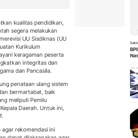
kan kualitas pendidikan,
tah segera melakukan
merevisi UU Sisdiknas (UU
Sabt
uatan Kurikulum
BPI
elayani keragaman peserta
Nas
ingkatkan integritas dan
 agama dan Pancasila.
kung penataan ulang sistem
f dan bermartabat, baik
ng meliputi Pemilu
 Kepala Daerah. Untuk ini,
f.
p agar rekomendasi ini
an dapat dilaksanakan agar