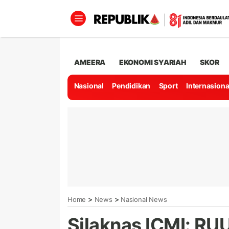
AMEERA
EKONOMI SYARIAH
SKOR
Nasional
Pendidikan
Sport
Internasiona
>
>
Home
News
Nasional News
Silaknas ICMI: RU