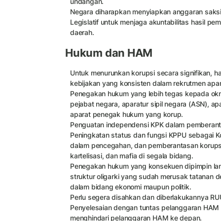
undangan.
Negara diharapkan menyiapkan anggaran saks
Legislatif untuk menjaga akuntabilitas hasil pemi
daerah.
Hukum dan HAM
Untuk menurunkan korupsi secara signifikan, har
kebijakan yang konsisten dalam rekrutmen apar
Penegakan hukum yang lebih tegas kepada ok
pejabat negara, aparatur sipil negara (ASN), a
aparat penegak hukum yang korup.
Penguatan independensi KPK dalam pemberant
Peningkatan status dan fungsi KPPU sebagai 
dalam pencegahan, dan pemberantasan korupsi 
kartelisasi, dan mafia di segala bidang.
Penegakan hukum yang konsekuen dipimpin lan
struktur oligarki yang sudah merusak tatanan d
dalam bidang ekonomi maupun politik.
Perlu segera disahkan dan diberlakukannya R
Penyelesaian dengan tuntas pelanggaran HA
menghindari pelanggaran HAM ke depan.