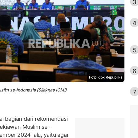
3
4
5
6
Foto: dok Republika
slim se-Indonesia (Silaknas ICMI)
7
i bagian dari rekomendasi
dekiawan Muslim se-
ember 2024 lalu, yaitu agar