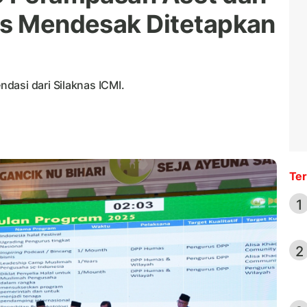
as Mendesak Ditetapkan
dasi dari Silaknas ICMI.
Ter
1
2