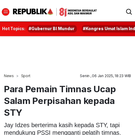
Hot Topics:
#Gubernur BI Mundur
#Kongres Umat Islam In
News
Sport
Senin , 06 Jan 2025, 18:23 WIB
Para Pemain Timnas Ucap
Salam Perpisahan kepada
STY
Jay Idzes berterima kasih kepada STY, tapi
mendukung PSSI mengganti pelatih timnas.