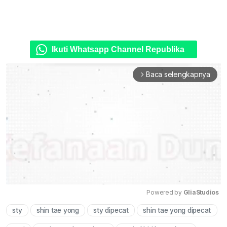
Ikuti Whatsapp Channel Republika
Baca selengkapnya
arrow_forward_ios
Powered by 
GliaStudios
sty
shin tae yong
sty dipecat
shin tae yong dipecat
Mute