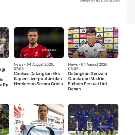
Powered by 
GliaStudios
Mute
News
- 04 August 2026,
News
- 04 August 2026,
07:03
06:36
agi
Chelsea Datangkan Eks
Datangkan Gonzalo
Kapten Liverpool Jordan
Garcia dari Madrid,
le
Henderson Secara Gratis
Fulham Perkuat Lini
a Rp
Depan