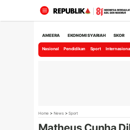
AMEERA
EKONOMI SYARIAH
SKOR
Nasional
Pendidikan
Sport
Internasiona
>
>
Home
News
Sport
Matheus Cunha Di