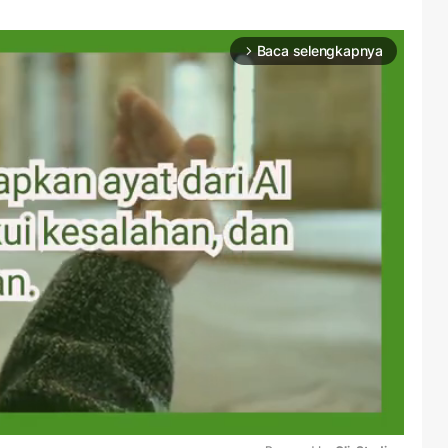
Baca selengkapnya
arrow_forward_ios