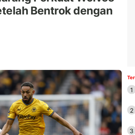
etelah Bentrok dengan
Ter
1
2
3