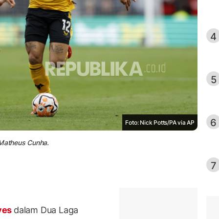
4
5
6
Foto: Nick Potts/PA via AP
Matheus Cunha.
7
ves
dalam Dua Laga