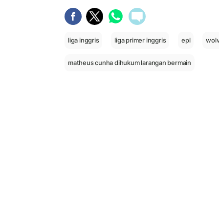
liga inggris
liga primer inggris
epl
wol
matheus cunha dihukum larangan bermain