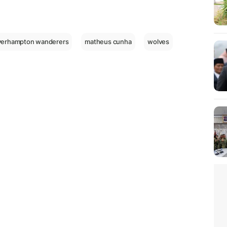
verhampton wanderers
matheus cunha
wolves