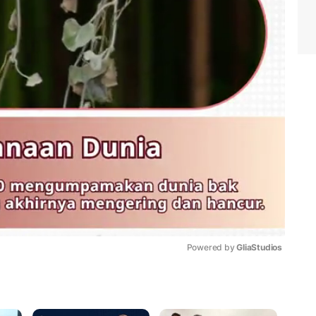
Powered by 
GliaStudios
Mute