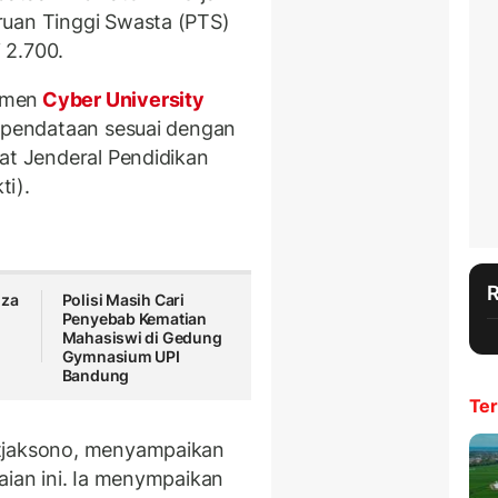
ruan Tinggi Swasta (PTS)
 2.700.
tmen
Cyber University
s pendataan sesuai dengan
at Jenderal Pendidikan
ti).
iza
Polisi Masih Cari
Penyebab Kematian
?
Mahasiswi di Gedung
Gymnasium UPI
Bandung
Ter
itjaksono, menyampaikan
aian ini. Ia menympaikan