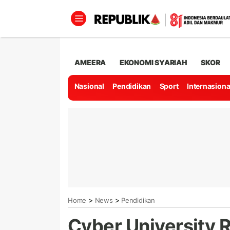
AMEERA
EKONOMI SYARIAH
SKOR
Nasional
Pendidikan
Sport
Internasiona
>
>
Home
News
Pendidikan
Cyber University 