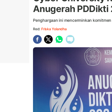
Anugerah PDDikti
Penghargaan ini mencerminkan komitmen C
Red:
Friska Yolandha