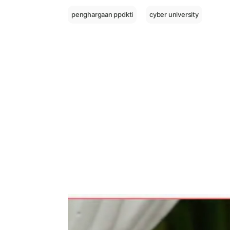
penghargaan ppdkti
cyber university