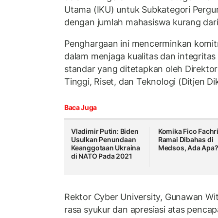
Utama (IKU) untuk Subkategori Pergu
dengan jumlah mahasiswa kurang dari
Penghargaan ini mencerminkan komi
dalam menjaga kualitas dan integrita
standar yang ditetapkan oleh Direktor
Tinggi, Riset, dan Teknologi (Ditjen Dik
Baca Juga
Vladimir Putin: Biden
Komika Fico Fachr
Usulkan Penundaan
Ramai Dibahas di
Keanggotaan Ukraina
Medsos, Ada Apa
di NATO Pada 2021
Rektor Cyber University, Gunawan W
rasa syukur dan apresiasi atas pencap