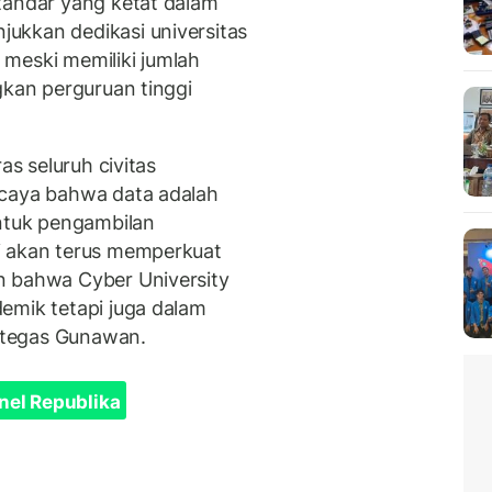
tandar yang ketat dalam
ukkan dedikasi universitas
meski memiliki jumlah
gkan perguruan tinggi
as seluruh civitas
rcaya bahwa data adalah
untuk pengambilan
i akan terus memperkuat
n bahwa Cyber University
emik tetapi juga dalam
” tegas Gunawan.
nel Republika