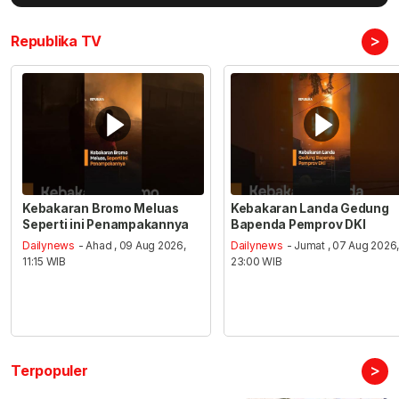
>
Republika TV
Kebakaran Bromo Meluas
Kebakaran Landa Gedung
Seperti ini Penampakannya
Bapenda Pemprov DKI
Dailynews
- Ahad , 09 Aug 2026,
Dailynews
- Jumat , 07 Aug 2026
11:15 WIB
23:00 WIB
>
Terpopuler