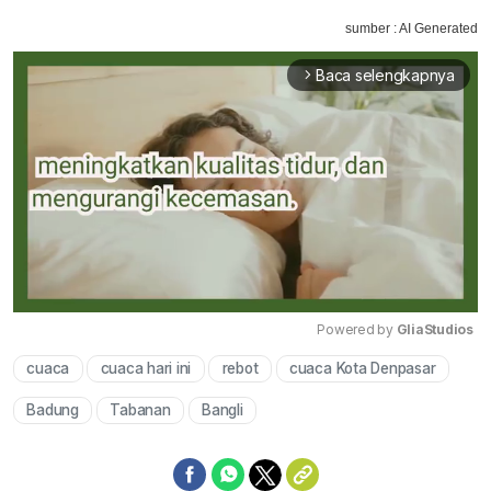
sumber : AI Generated
Baca selengkapnya
arrow_forward_ios
Powered by 
GliaStudios
cuaca
cuaca hari ini
rebot
cuaca Kota Denpasar
Mute
Badung
Tabanan
Bangli