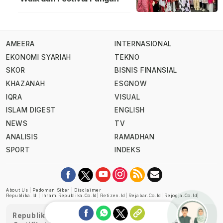
AMEERA
INTERNASIONAL
EKONOMI SYARIAH
TEKNO
SKOR
BISNIS FINANSIAL
KHAZANAH
ESGNOW
IQRA
VISUAL
ISLAM DIGEST
ENGLISH
NEWS
TV
ANALISIS
RAMADHAN
SPORT
INDEKS
About Us
|
Pedoman Siber
|
Disclaimer
Republika.id
|
Ihram.republika.co.id
|
Retizen.id
|
Rejabar.co.id
|
Rejogja.co.id
|
Republika telah diverifikasi oleh Dewan Pers