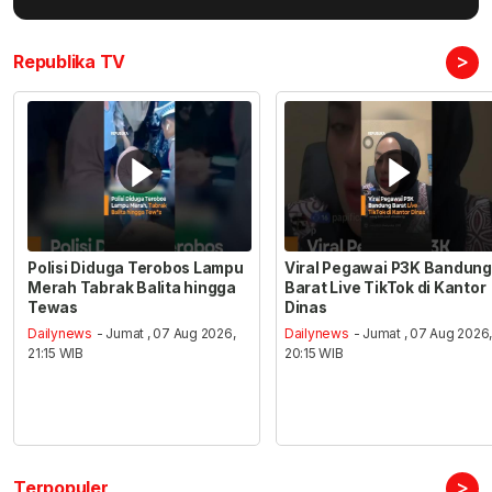
>
Republika TV
Polisi Diduga Terobos Lampu
Viral Pegawai P3K Bandung
Merah Tabrak Balita hingga
Barat Live TikTok di Kantor
Tewas
Dinas
Dailynews
- Jumat , 07 Aug 2026,
Dailynews
- Jumat , 07 Aug 2026
21:15 WIB
20:15 WIB
>
Terpopuler