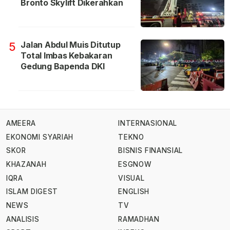
Bronto Skylift Dikerahkan
Jalan Abdul Muis Ditutup
5
Total Imbas Kebakaran
Gedung Bapenda DKI
AMEERA
INTERNASIONAL
EKONOMI SYARIAH
TEKNO
SKOR
BISNIS FINANSIAL
KHAZANAH
ESGNOW
IQRA
VISUAL
ISLAM DIGEST
ENGLISH
NEWS
TV
ANALISIS
RAMADHAN