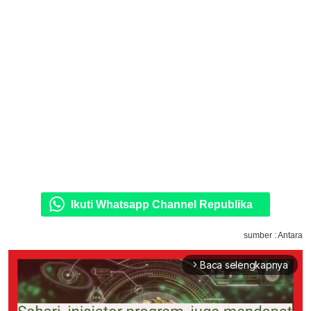
Ikuti Whatsapp Channel Republika
sumber : Antara
Baca selengkapnya
arrow_forward_ios