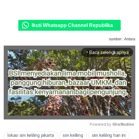
Ikuti Whatsapp Channel Republika
sumber : Antara
Baca selengkapnya
arrow_forward_ios
Powered by 
GliaStudios
lokasi sim keliling jakarta
sim keliling
sim keliling hari ini
Mute