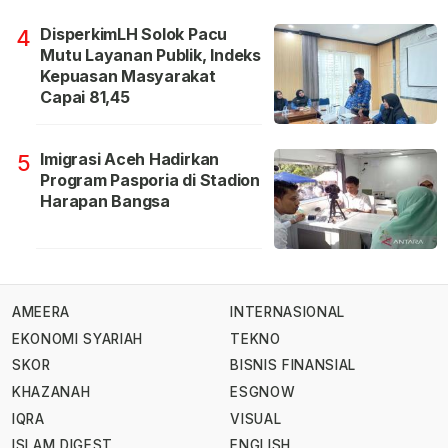
DisperkimLH Solok Pacu
4
Mutu Layanan Publik, Indeks
Kepuasan Masyarakat
Capai 81,45
Imigrasi Aceh Hadirkan
5
Program Pasporia di Stadion
Harapan Bangsa
AMEERA
INTERNASIONAL
EKONOMI SYARIAH
TEKNO
SKOR
BISNIS FINANSIAL
KHAZANAH
ESGNOW
IQRA
VISUAL
ISLAM DIGEST
ENGLISH