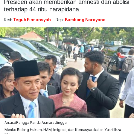
Presiden akan memberikan amnesti dan abolisi
terhadap 44 ribu narapidana.
Red:
Teguh Firmansyah
Rep:
Bambang Noroyono
Antara/Rangga Pandu Asmara Jingga
Menko Bidang Hukum, HAM, Imigrasi, dan Kemasyarakatan Yusril Ihza