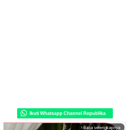
Ikuti Whatsapp Channel Republika
Baca selengkapnya
arrow_forward_ios