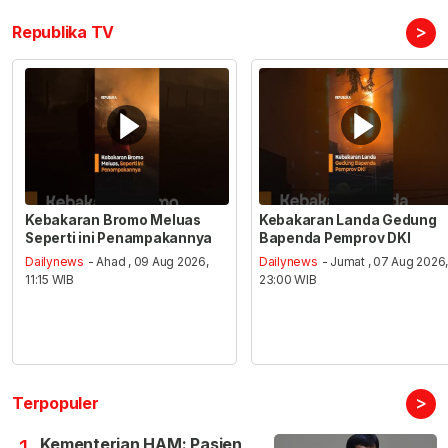
>
Republika TV
Kebakaran Bromo Meluas
Kebakaran Landa Gedung
Seperti ini Penampakannya
Bapenda Pemprov DKI
Dailynews
- Ahad , 09 Aug 2026,
Dailynews
- Jumat , 07 Aug 2026
11:15 WIB
23:00 WIB
>
Terpopuler
Kementerian HAM: Pasien
1