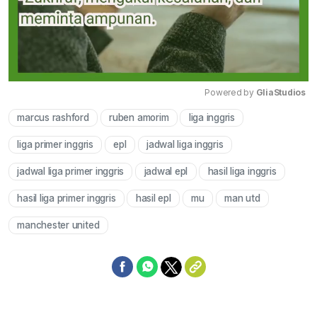
Powered by 
GliaStudios
marcus rashford
ruben amorim
liga inggris
Mute
liga primer inggris
epl
jadwal liga inggris
jadwal liga primer inggris
jadwal epl
hasil liga inggris
hasil liga primer inggris
hasil epl
mu
man utd
manchester united