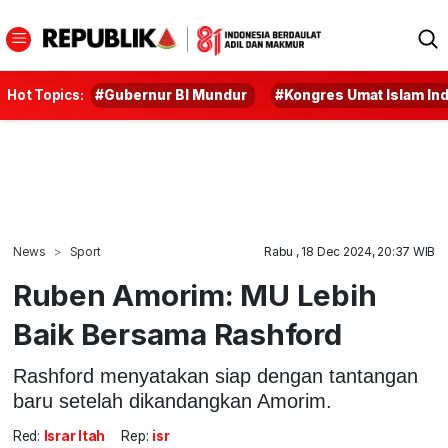
Hot Topics:
#Gubernur BI Mundur
#Kongres Umat Islam In
News
Sport
Rabu , 18 Dec 2024, 20:37 WIB
Ruben Amorim: MU Lebih
Baik Bersama Rashford
Rashford menyatakan siap dengan tantangan
baru setelah dikandangkan Amorim.
Red:
Israr Itah
Rep:
isr