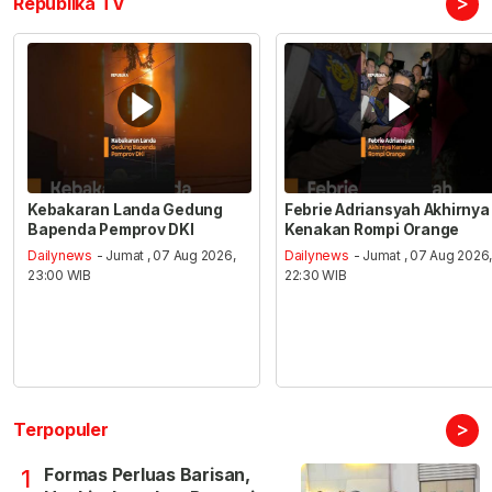
>
Republika TV
Kebakaran Landa Gedung
Febrie Adriansyah Akhirnya
Bapenda Pemprov DKI
Kenakan Rompi Orange
Dailynews
- Jumat , 07 Aug 2026,
Dailynews
- Jumat , 07 Aug 2026
23:00 WIB
22:30 WIB
>
Terpopuler
Formas Perluas Barisan,
1