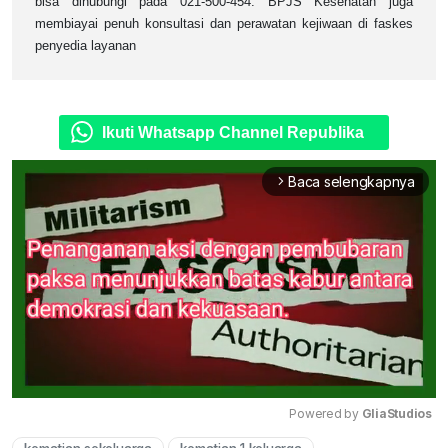
bisa dihubungi pada 021-500-454. BPJS Kesehatan juga
membiayai penuh konsultasi dan perawatan kejiwaan di faskes
penyedia layanan
Ikuti Whatsapp Channel Republika
Baca selengkapnya
arrow_forward_ios
Powered by 
GliaStudios