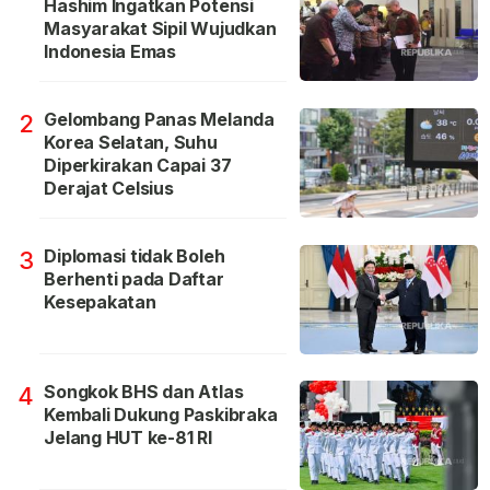
Hashim Ingatkan Potensi
Masyarakat Sipil Wujudkan
Indonesia Emas
Gelombang Panas Melanda
2
Korea Selatan, Suhu
Diperkirakan Capai 37
Derajat Celsius
Diplomasi tidak Boleh
3
Berhenti pada Daftar
Kesepakatan
Songkok BHS dan Atlas
4
Kembali Dukung Paskibraka
Jelang HUT ke-81 RI