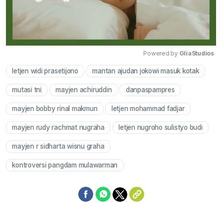
Powered by 
GliaStudios
letjen widi prasetijono
mantan ajudan jokowi masuk kotak
Mute
mutasi tni
mayjen achiruddin
danpaspampres
mayjen bobby rinal makmun
letjen mohammad fadjar
mayjen rudy rachmat nugraha
letjen nugroho sulistyo budi
mayjen r sidharta wisnu graha
kontroversi pangdam mulawarman