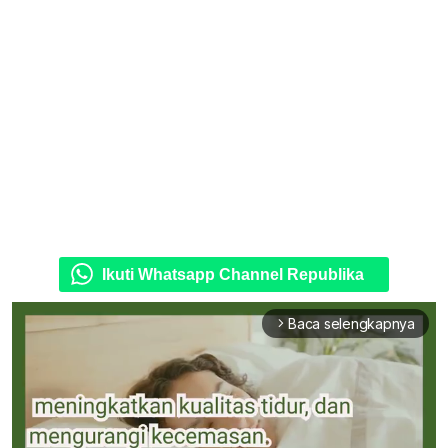
Ikuti Whatsapp Channel Republika
Baca selengkapnya
arrow_forward_ios