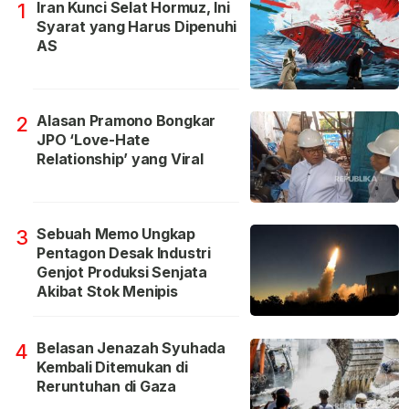
Iran Kunci Selat Hormuz, Ini
1
Syarat yang Harus Dipenuhi
AS
Alasan Pramono Bongkar
2
JPO ‘Love-Hate
Relationship’ yang Viral
Sebuah Memo Ungkap
3
Pentagon Desak Industri
Genjot Produksi Senjata
Akibat Stok Menipis
Belasan Jenazah Syuhada
4
Kembali Ditemukan di
Reruntuhan di Gaza