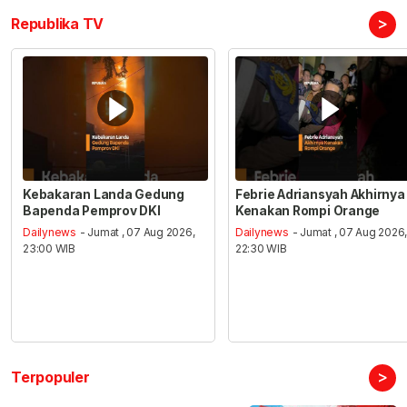
>
Republika TV
Kebakaran Landa Gedung
Febrie Adriansyah Akhirnya
Bapenda Pemprov DKI
Kenakan Rompi Orange
Dailynews
- Jumat , 07 Aug 2026,
Dailynews
- Jumat , 07 Aug 2026
23:00 WIB
22:30 WIB
>
Terpopuler