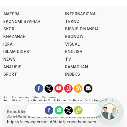
AMEERA
INTERNASIONAL
EKONOMI SYARIAH
TEKNO
SKOR
BISNIS FINANSIAL
KHAZANAH
ESGNOW
IQRA
VISUAL
ISLAM DIGEST
ENGLISH
NEWS
TV
ANALISIS
RAMADHAN
SPORT
INDEKS
About Us
|
Pedoman Siber
|
Disclaimer
Republika.id
|
Ihram.republika.co.id
|
Retizen.id
|
Rejabar.co.id
|
Rejogja.co.id
|
Republika telah diverifikasi oleh Dewan Pers
Sertifikat Nomor 1058/DP-Verifikasi/K/XII/2022
https://dewanpers.or.id/data/perusahaanpers
Ask me!