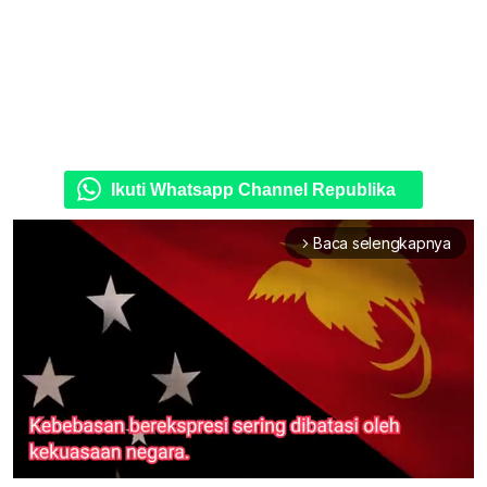
Ikuti Whatsapp Channel Republika
Baca selengkapnya
arrow_forward_ios