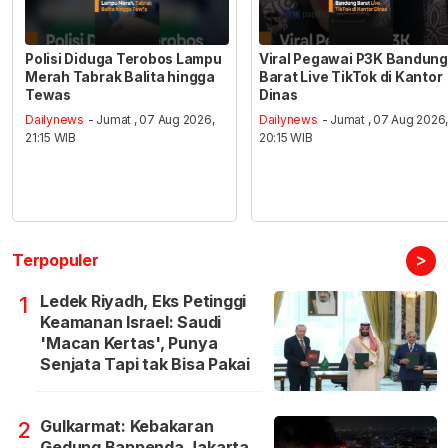
Polisi Diduga Terobos Lampu
Viral Pegawai P3K Bandung
Merah Tabrak Balita hingga
Barat Live TikTok di Kantor
Tewas
Dinas
Dailynews
- Jumat , 07 Aug 2026,
Dailynews
- Jumat , 07 Aug 2026
21:15 WIB
20:15 WIB
>
Terpopuler
Ledek Riyadh, Eks Petinggi
1
Keamanan Israel: Saudi
'Macan Kertas', Punya
Senjata Tapi tak Bisa Pakai
Gulkarmat: Kebakaran
2
Gedung Bappenda Jakarta