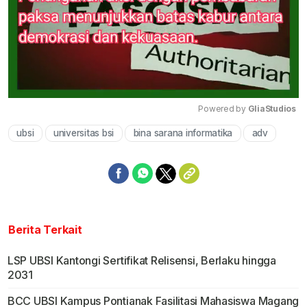
Powered by 
GliaStudios
ubsi
universitas bsi
bina sarana informatika
adv
Mute
Berita Terkait
LSP UBSI Kantongi Sertifikat Relisensi, Berlaku hingga
2031
BCC UBSI Kampus Pontianak Fasilitasi Mahasiswa Magang