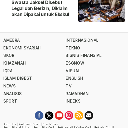
Swasta Jaksel Disebut
Legal dan Berizin, Diklaim
akan Dipakai untuk Ekskul
AMEERA
INTERNASIONAL
EKONOMI SYARIAH
TEKNO
SKOR
BISNIS FINANSIAL
KHAZANAH
ESGNOW
IQRA
VISUAL
ISLAM DIGEST
ENGLISH
NEWS
TV
ANALISIS
RAMADHAN
SPORT
INDEKS
About Us
|
Pedoman Siber
|
Disclaimer
Republika.id
|
Ihram.republika.co.id
|
Retizen.id
|
Rejabar.co.id
|
Rejogja.co.id
|