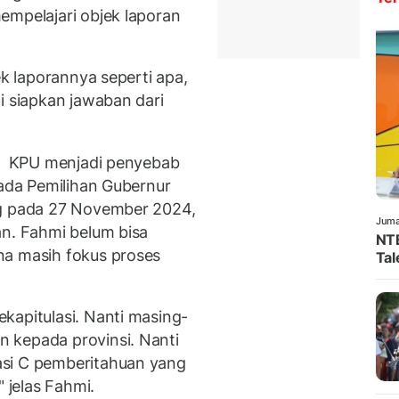
empelajari objek laporan
ek laporannya seperti apa,
i siapkan jawaban dari
i, KPU menjadi penyebab
pada Pemilihan Gubernur
ng pada 27 November 2024,
Juma
an. Fahmi belum bisa
NTB
na masih fokus proses
Tal
kapitulasi. Nanti masing-
 kepada provinsi. Nanti
asi C pemberitahuan yang
" jelas Fahmi.