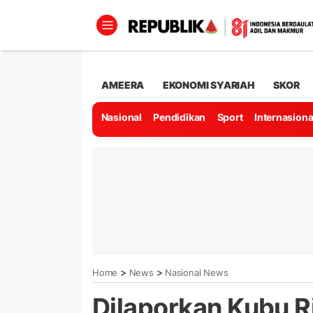
AMEERA
EKONOMI SYARIAH
SKOR
Nasional
Pendidikan
Sport
Internasiona
>
>
Home
News
Nasional News
Dilaporkan Kubu R