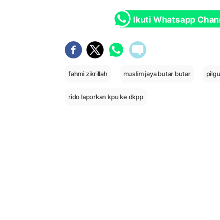
Ikuti Whatsapp Chan
fahmi zikrillah
muslim jaya butar butar
pilg
rido laporkan kpu ke dkpp