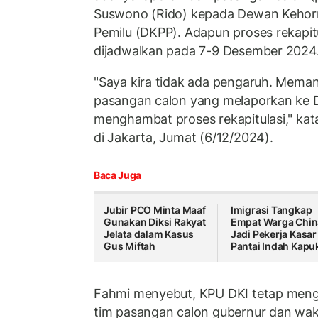
Suswono (Rido) kepada Dewan Kehor
Pemilu (DKPP). Adapun proses rekapitu
dijadwalkan pada 7-9 Desember 2024
"Saya kira tidak ada pengaruh. Meman
pasangan calon yang melaporkan ke D
menghambat proses rekapitulasi," kat
di Jakarta, Jumat (6/12/2024).
Baca Juga
Jubir PCO Minta Maaf
Imigrasi Tangkap
Gunakan Diksi Rakyat
Empat Warga Chin
Jelata dalam Kasus
Jadi Pekerja Kasar
Gus Miftah
Pantai Indah Kapu
Fahmi menyebut, KPU DKI tetap mengh
tim pasangan calon gubernur dan waki