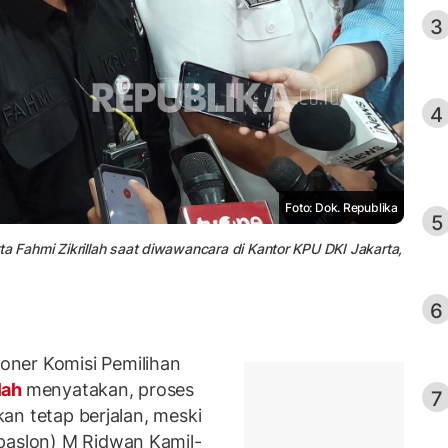
3
4
Foto: Dok. Republika
5
ta Fahmi Zikrillah saat diwawancara di Kantor KPU DKI Jakarta,
6
ner Komisi Pemilihan
lah
menyatakan, proses
7
akan tetap berjalan, meski
paslon) M Ridwan Kamil-