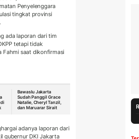
matan Penyelenggara
lasi tingkat provinsi
.
g ada laporan dari tim
KPP tetapi tidak
a Fahmi saat dikonfirmasi
Bawaslu Jakarta
a
Sudah Panggil Grace
 di
Natalie, Cheryl Tanzil,
k
dan Maruarar Sirait
argai adanya laporan dari
l gubernur DKI Jakarta
Ter