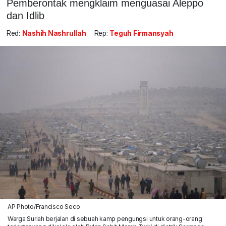
Pemberontak mengklaim menguasai Aleppo
dan Idlib
Red:
Nashih Nashrullah
Rep:
Teguh Firmansyah
AP Photo/Francisco Seco
Warga Suriah berjalan di sebuah kamp pengungsi untuk orang-orang