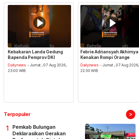
Kebakaran Landa Gedung
Febrie Adriansyah Akhirnya
Bapenda Pemprov DKI
Kenakan Rompi Orange
Dailynews
- Jumat , 07 Aug 2026,
Dailynews
- Jumat , 07 Aug 2026
23:00 WIB
22:30 WIB
>
Terpopuler
Pemkab Bulungan
1
Deklarasikan Gerakan