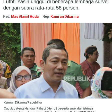
Luthfi-Yasin unggul di beberapa lembaga survei
dengan suara rata-rata 58 persen.
Red:
Mas Alamil Huda
Rep:
Kamran Dikarma
Kamran Dikarma/Republika
Cagub Jateng Hendrar Prihadi (Hendi) beserta anak dan istrinya