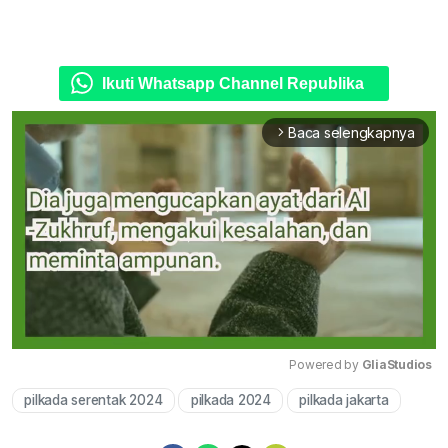
Ikuti Whatsapp Channel Republika
Baca selengkapnya
arrow_forward_ios
Powered by 
GliaStudios
pilkada serentak 2024
pilkada 2024
pilkada jakarta
Mute