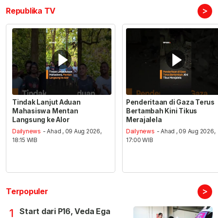
>
Republika TV
Tindak Lanjut Aduan
Penderitaan di Gaza Terus
Mahasiswa Mentan
Bertambah Kini Tikus
Langsung ke Alor
Merajalela
Dailynews
- Ahad , 09 Aug 2026,
Dailynews
- Ahad , 09 Aug 2026,
18:15 WIB
17:00 WIB
>
Terpopuler
Start dari P16, Veda Ega
1