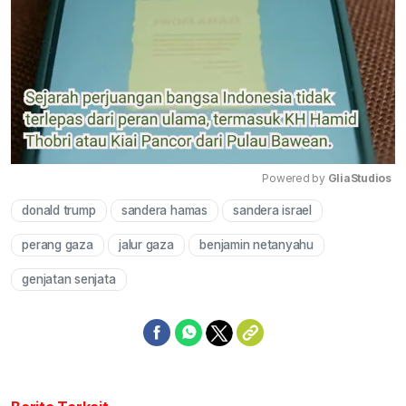
Powered by 
GliaStudios
donald trump
sandera hamas
sandera israel
Mute
perang gaza
jalur gaza
benjamin netanyahu
genjatan senjata