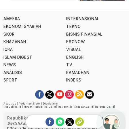
AMEERA
INTERNASIONAL
EKONOMI SYARIAH
TEKNO
SKOR
BISNIS FINANSIAL
KHAZANAH
ESGNOW
IQRA
VISUAL
ISLAM DIGEST
ENGLISH
NEWS
TV
ANALISIS
RAMADHAN
SPORT
INDEKS
About Us
|
Pedoman Siber
|
Disclaimer
Republika.id
|
Ihram.republika.co.id
|
Retizen.id
|
Rejabar.co.id
|
Rejogja.co.id
|
Republika telah diverifikasi oleh Dewan Pers
Sertifikat Nomor 1058/DP-Verifikasi/K/XII/2022
https://dewanpers.or.id/data/perusahaanpers