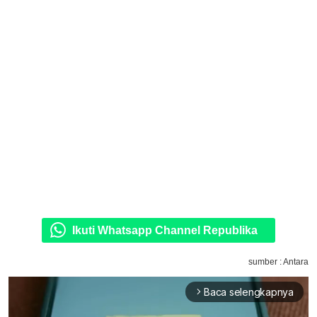
Ikuti Whatsapp Channel Republika
sumber : Antara
Baca selengkapnya
arrow_forward_ios