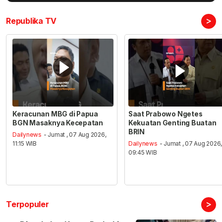
>
Republika TV
Keracunan MBG di Papua
Saat Prabowo Ngetes
BGN Masaknya Kecepatan
Kekuatan Genting Buatan
BRIN
Dailynews
- Jumat , 07 Aug 2026,
11:15 WIB
Dailynews
- Jumat , 07 Aug 2026
09:45 WIB
>
Terpopuler