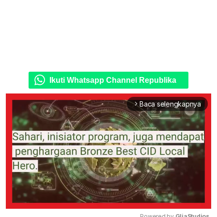
Ikuti Whatsapp Channel Republika
Baca selengkapnya
arrow_forward_ios
Powered by 
GliaStudios