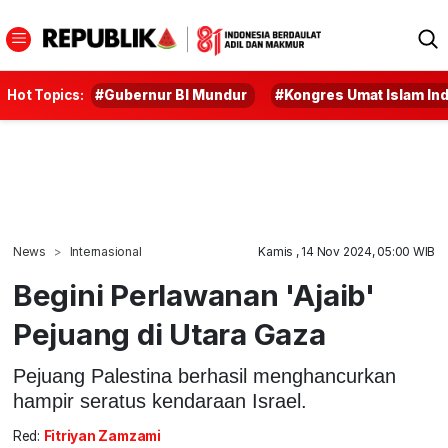
Hot Topics:
#Gubernur BI Mundur
#Kongres Umat Islam In
News
Internasional
Kamis , 14 Nov 2024, 05:00 WIB
Begini Perlawanan 'Ajaib'
Pejuang di Utara Gaza
Pejuang Palestina berhasil menghancurkan
hampir seratus kendaraan Israel.
Red:
Fitriyan Zamzami