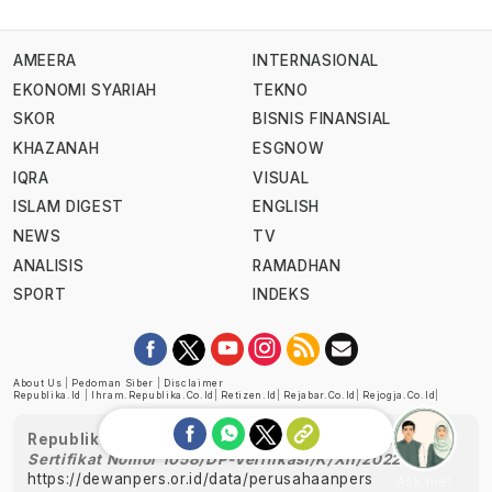
AMEERA
INTERNASIONAL
EKONOMI SYARIAH
TEKNO
SKOR
BISNIS FINANSIAL
KHAZANAH
ESGNOW
IQRA
VISUAL
ISLAM DIGEST
ENGLISH
NEWS
TV
ANALISIS
RAMADHAN
SPORT
INDEKS
About Us
|
Pedoman Siber
|
Disclaimer
Republika.id
|
Ihram.republika.co.id
|
Retizen.id
|
Rejabar.co.id
|
Rejogja.co.id
|
Republika telah diverifikasi oleh Dewan Pers
Sertifikat Nomor 1058/DP-Verifikasi/K/XII/2022
https://dewanpers.or.id/data/perusahaanpers
Ask me!