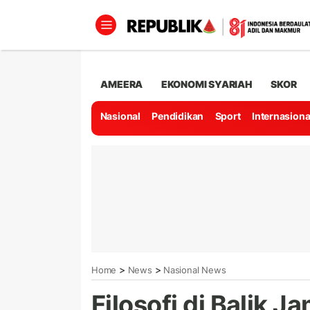
AMEERA
EKONOMI SYARIAH
SKOR
Nasional
Pendidikan
Sport
Internasiona
>
>
Home
News
Nasional News
Filosofi di Balik J