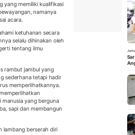
yang memiliki kualifikasi
 pewayangan, namanya
ai acara.
ahami ketuhanan secara
nya selalu dihinakan oleh
erti tentang ilmu
Juma
Sar
Ang
s rambut jambul yang
g sederhana tetapi hadir
arus memperlihatkannya.
h memperlihatkan
di manusia yang berguna
mba, sapi dan membangun
n lambang berserah diri