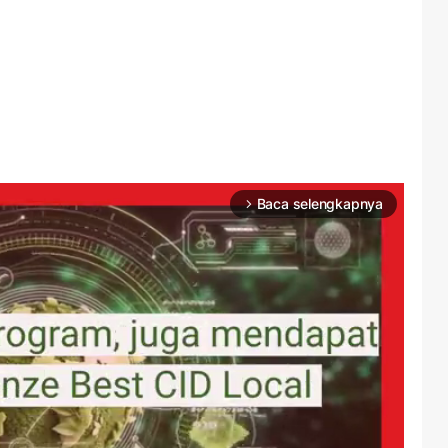
Baca selengkapnya
arrow_forward_ios