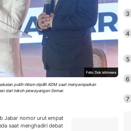
3
4
5
Foto: Dok istimewa
6
akaian putih-hitam dipilih KDM saat menyampaikan
irasi dari tokoh pewayangan Semar.
7
 Jabar nomor urut empat
eda saat menghadiri debat