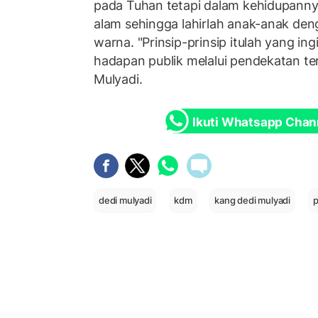
pada Tuhan tetapi dalam kehidupann
alam sehingga lahirlah anak-anak de
warna. "Prinsip-prinsip itulah yang in
hadapan publik melalui pendekatan ter
Mulyadi.
Ikuti Whatsapp Chan
dedi mulyadi
kdm
kang dedi mulyadi
p