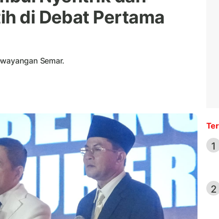
ih di Debat Pertama
pewayangan Semar.
Ter
1
2