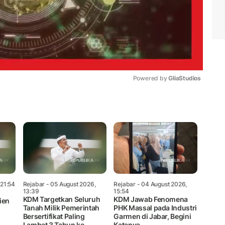
Powered by 
GliaStudios
Mute
 21:54
Rejabar
- 05 August 2026,
Rejabar
- 04 August 2026,
13:39
15:54
KDM Targetkan Seluruh
KDM Jawab Fenomena
ien
Tanah Milik Pemerintah
PHK Massal pada Industri
Bersertifikat Paling
Garmen di Jabar, Begini
Lambat 3 Tahun ke
Katanya