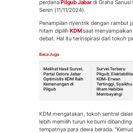
perdana
Pilgub Jabar
di Graha Sanusi
Senin (11/11/2024).
Penampilan nyentrik dengan rambut j
hitam dipilih
KDM
saat menyampaikan 
debat. Hal itu terinspirasi dari toko
Baca Juga
Melihat Hasil Survei,
Survei Terbaru
Partai Gelora Jabar
Pilgub, Elektabilit
Optimistis KDM Raih
KDM-Erwan
Kemenangan di
Tertinggi, Syaikhu
Pilgub
Ilham Habibie
Membayangi
KDM mengatakan, tokoh sentral dala
lebih memilih turun ke bumi dibanding 
tempatnya para dewa berada. "Kemudia