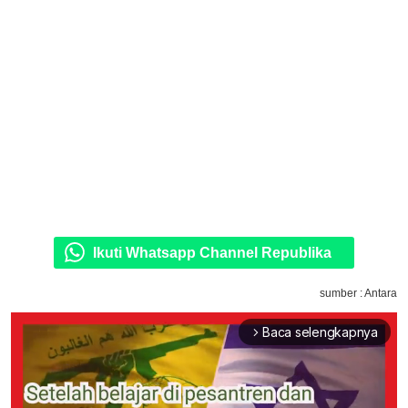
Ikuti Whatsapp Channel Republika
sumber : Antara
Baca selengkapnya
arrow_forward_ios