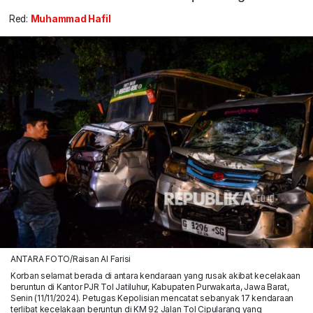
Red:
Muhammad Hafil
ANTARA FOTO/Raisan Al Farisi
Korban selamat berada di antara kendaraan yang rusak akibat kecelakaan
beruntun di Kantor PJR Tol Jatiluhur, Kabupaten Purwakarta, Jawa Barat,
Senin (11/11/2024). Petugas Kepolisian mencatat sebanyak 17 kendaraan
terlibat kecelakaan beruntun di KM 92 Jalan Tol Cipularang yang