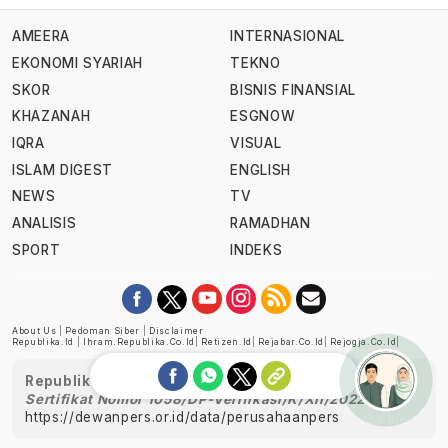
AMEERA
INTERNASIONAL
EKONOMI SYARIAH
TEKNO
SKOR
BISNIS FINANSIAL
KHAZANAH
ESGNOW
IQRA
VISUAL
ISLAM DIGEST
ENGLISH
NEWS
TV
ANALISIS
RAMADHAN
SPORT
INDEKS
About Us
|
Pedoman Siber
|
Disclaimer
Republika.id
|
Ihram.republika.co.id
|
Retizen.id
|
Rejabar.co.id
|
Rejogja.co.id
|
Republika telah diverifikasi oleh Dewan Pers
Sertifikat Nomor 1058/DP-Verifikasi/K/XII/2022
https://dewanpers.or.id/data/perusahaanpers
Ask me!