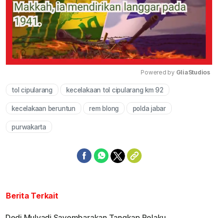
Powered by 
GliaStudios
tol cipularang
kecelakaan tol cipularang km 92
Mute
kecelakaan beruntun
rem blong
polda jabar
purwakarta
Berita Terkait
Dedi Mulyadi Sayembarakan Tangkap Pelaku