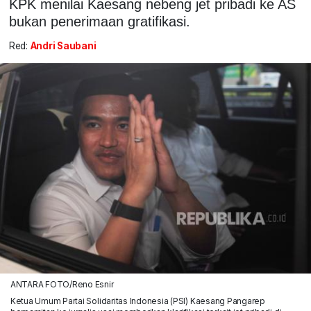
KPK menilai Kaesang nebeng jet pribadi ke AS
bukan penerimaan gratifikasi.
Red:
Andri Saubani
ANTARA FOTO/Reno Esnir
Ketua Umum Partai Solidaritas Indonesia (PSI) Kaesang Pangarep