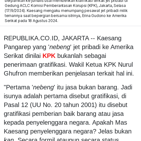
berpamitan ke jurnalis usai memberikan klarifikasi terkait jet pribadi di
Gedung ACLC Komisi Pemberantasan Korupsi (KPK), Jakarta, Selasa
(17/9/2024). Kaesang mengaku menumpang pesawat jet pribadi milik
temannya saat bepergian bersama istrinya, Erina Gudono ke Amerika
Serikat pada 18 Agustus 2024.
REPUBLIKA.CO.ID, JAKARTA -- Kaesang
Pangarep yang '
nebeng
' jet pribadi ke Amerika
Serikat dinilai
KPK
bukanlah sebagai
penerimaan gratifikasi. Wakil Ketua KPK Nurul
Ghufron memberikan penjelasan terkait hal ini.
"Pertama '
nebeng
' itu jasa bukan barang. Jadi
isunya adalah pertama disebut gratifikasi, di
Pasal 12 (UU No. 20 tahun 2001) itu disebut
gratifikasi pemberian baik barang atau jasa
kepada penyelenggara negara. Apakah Mas
Kaesang penyelenggara negara? Jelas bukan
kan
. Secara formil ataupun secara status