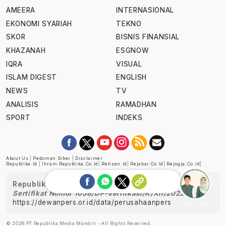
AMEERA
INTERNASIONAL
EKONOMI SYARIAH
TEKNO
SKOR
BISNIS FINANSIAL
KHAZANAH
ESGNOW
IQRA
VISUAL
ISLAM DIGEST
ENGLISH
NEWS
TV
ANALISIS
RAMADHAN
SPORT
INDEKS
About Us
|
Pedoman Siber
|
Disclaimer
Republika.id
|
Ihram.republika.co.id
|
Retizen.id
|
Rejabar.co.id
|
Rejogja.co.id
|
Republika telah diverifikasi oleh Dewan Pers
Sertifikat Nomor 1058/DP-Verifikasi/K/XII/2022
https://dewanpers.or.id/data/perusahaanpers
Ask me!
© 2026 PT Republika Media Mandiri - All Rights Reserved.