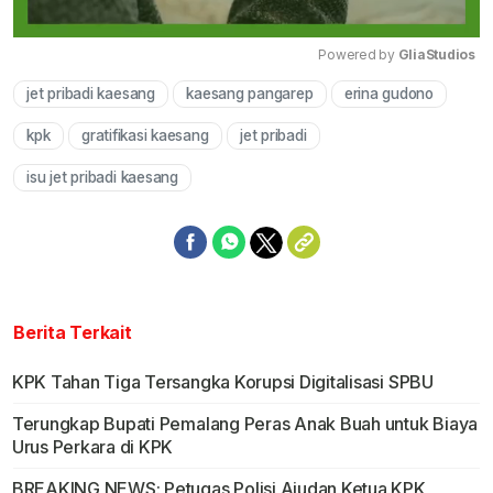
Powered by 
GliaStudios
jet pribadi kaesang
kaesang pangarep
erina gudono
Mute
kpk
gratifikasi kaesang
jet pribadi
isu jet pribadi kaesang
Berita Terkait
KPK Tahan Tiga Tersangka Korupsi Digitalisasi SPBU
Terungkap Bupati Pemalang Peras Anak Buah untuk Biaya
Urus Perkara di KPK
BREAKING NEWS: Petugas Polisi Ajudan Ketua KPK