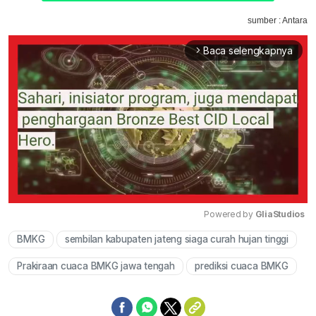
sumber : Antara
Baca selengkapnya
arrow_forward_ios
Powered by 
GliaStudios
BMKG
sembilan kabupaten jateng siaga curah hujan tinggi
Mute
Prakiraan cuaca BMKG jawa tengah
prediksi cuaca BMKG