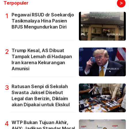
>
Terpopuler
Pegawai RSUD dr Soekardjo
1
Tasikmalaya Hina Pasien
BPJS Mengundurkan Diri
Trump Kesal, AS Dibuat
2
Tampak Lemah di Hadapan
Iran karena Kekurangan
Amunisi
Ratusan Senpi di Sekolah
3
Swasta Jaksel Disebut
Legal dan Berizin, Diklaim
akan Dipakai untuk Ekskul
WTP Bukan Tujuan Akhir,
4
AHY: Jadikan Standar Moral