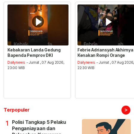
Kebakaran Landa Gedung
Febrie Adriansyah Akhirnya
Bapenda Pemprov DKI
Kenakan Rompi Orange
Dailynews
- Jumat , 07 Aug 2026,
Dailynews
- Jumat , 07 Aug 2026
23:00 WIB
22:30 WIB
>
Terpopuler
Polisi Tangkap 5 Pelaku
1
Penganiayaan dan