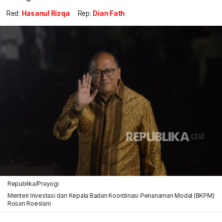
Red:
Hasanul Rizqa
Rep:
Dian Fath
Republika/Prayogi
Menteri Investasi dan Kepala Badan Koordinasi Penanaman Modal (BKPM)
Rosan Roeslani