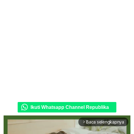
Ikuti Whatsapp Channel Republika
Baca selengkapnya
arrow_forward_ios