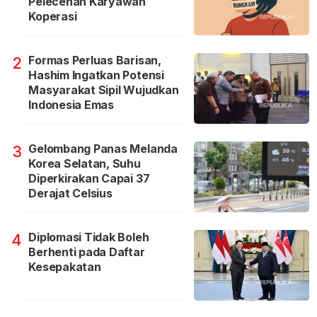
Pelecehan Karyawan
Koperasi
Formas Perluas Barisan,
2
Hashim Ingatkan Potensi
Masyarakat Sipil Wujudkan
Indonesia Emas
Gelombang Panas Melanda
3
Korea Selatan, Suhu
Diperkirakan Capai 37
Derajat Celsius
Diplomasi Tidak Boleh
4
Berhenti pada Daftar
Kesepakatan