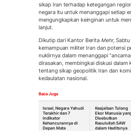
sikap Iran terhadap ketegangan regi
negara itu untuk menanggapi setiap es
mengungkapkan keinginan untuk meng
lanjut.
Dikutip dari Kantor Berita
Mehr,
Sabtu 
kemampuan militer Iran dan potensi p
nuklirnya dalam menanggapi “ancaman
dirasakan, membingkai diskusi dalam k
tentang sikap geopolitik Iran dan ko
kedaulatan nasional.
Baca Juga
Israel, Negara Yahudi
Keajaiban Tulang
Terakhir dan 7
Ekor Manusia yan
Indikator
Disebutkan
Kehancurannya di
Rasulullah SAW
Depan Mata
dalam Haditsnya