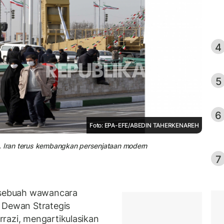
4
5
6
Foto: EPA-EFE/ABEDIN TAHERKENAREH
jil. Iran terus kembangkan persenjataan modern
7
sebuah wawancara
 Dewan Strategis
razi, mengartikulasikan