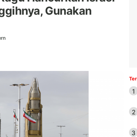
ggihnya, Gunakan
ern
Ter
1
2
3