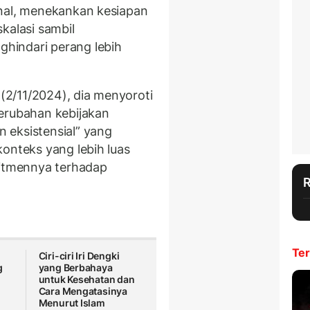
onal, menekankan kesiapan
kalasi sambil
hindari perang lebih
(2/11/2024), dia menyoroti
erubahan kebijakan
 eksistensial” yang
onteks yang lebih luas
mitmennya terhadap
Ter
Ciri-ciri Iri Dengki
g
yang Berbahaya
untuk Kesehatan dan
Cara Mengatasinya
Menurut Islam