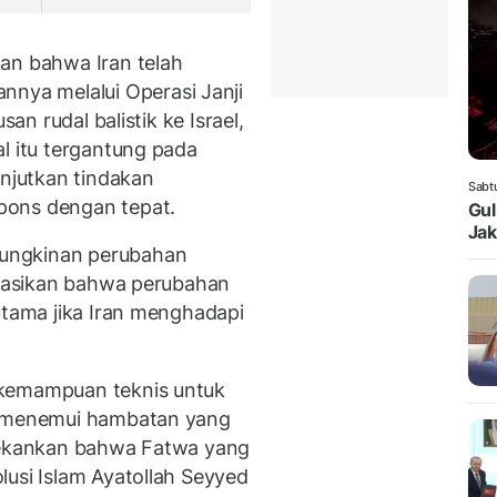
an bahwa Iran telah
ya melalui Operasi Janji
san rudal balistik ke Israel,
l itu tergantung pada
anjutkan tindakan
Sabt
pons dengan tepat.
Gul
Jak
ungkinan perubahan
dikasikan bahwa perubahan
utama jika Iran menghadapi
 kemampuan teknis untuk
ak menemui hambatan yang
enekankan bahwa Fatwa yang
lusi Islam Ayatollah Seyyed